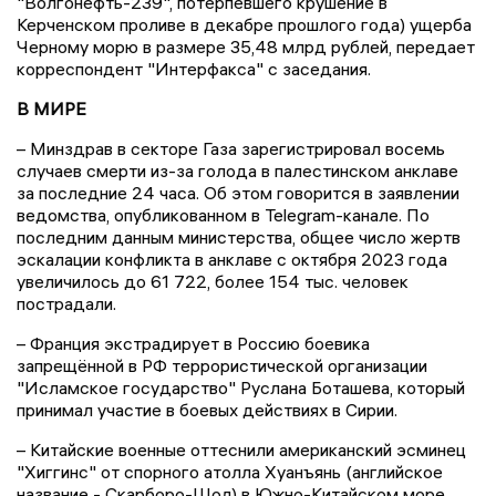
"Волгонефть-239", потерпевшего крушение в
Керченском проливе в декабре прошлого года) ущерба
Черному морю в размере 35,48 млрд рублей, передает
корреспондент "Интерфакса" с заседания.
В МИРЕ
– Минздрав в секторе Газа зарегистрировал восемь
случаев смерти из-за голода в палестинском анклаве
за последние 24 часа. Об этом говорится в заявлении
ведомства, опубликованном в Telegram-канале. По
последним данным министерства, общее число жертв
эскалации конфликта в анклаве с октября 2023 года
увеличилось до 61 722, более 154 тыс. человек
пострадали.
– Франция экстрадирует в Россию боевика
запрещённой в РФ террористической организации
"Исламское государство" Руслана Боташева, который
принимал участие в боевых действиях в Сирии.
– Китайские военные оттеснили американский эсминец
"Хиггинс" от спорного атолла Хуанъянь (английское
название - Скарборо-Шол) в Южно-Китайском море,