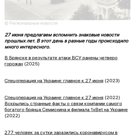
© Региональные новости
27 июня предлагаем вспомнить знаковые новости
прошлых лет. В этот день в разные годы происходило
много интересного.
В Брянске в результате атаки ВСУ ранены четверо
горожан
(2025)
Спецоперация на Украине: главное к 27 июня
(2023)
Спецоперация на Украине: главное к 27 июня
(2022)
Вскрылись странные факты о связи компании самого
богатого брянца Семиохина и филиала 1xBet на Украине
(2022)
277 человек за сутки заразились коронавирусом в