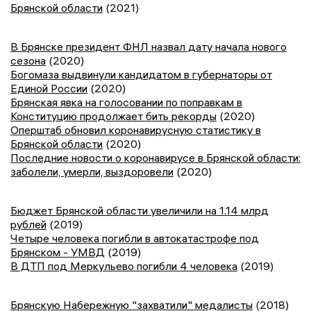
Брянской области
(2021)
В Брянске президент ФНЛ назвал дату начала нового
сезона
(2020)
Богомаза выдвинули кандидатом в губернаторы от
Единой России
(2020)
Брянская явка на голосовании по поправкам в
Конституцию продолжает бить рекорды
(2020)
Оперштаб обновил коронавирусную статистику в
Брянской области
(2020)
Последние новости о коронавирусе в Брянской области:
заболели, умерли, выздоровели
(2020)
Бюджет Брянской области увеличили на 1.14 млрд
рублей
(2019)
Четыре человека погибли в автокатастрофе под
Брянском - УМВД
(2019)
В ДТП под Меркульево погибли 4 человека
(2019)
Брянскую Набережную "захватили" медалисты
(2018)