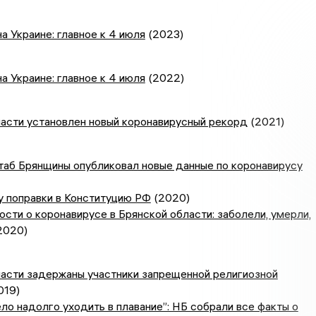
а Украине: главное к 4 июля
(2023)
а Украине: главное к 4 июля
(2022)
асти установлен новый коронавирусный рекорд
(2021)
таб Брянщины опубликовал новые данные по коронавирусу
у поправки в Конституцию РФ
(2020)
сти о коронавирусе в Брянской области: заболели, умерли,
2020)
ласти задержаны участники запрещенной религиозной
019)
ло надолго уходить в плавание”: НБ собрали все факты о