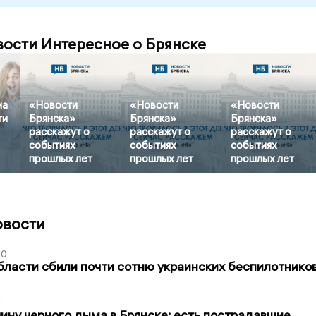
вости Интересное о Брянске
на
«Новости
«Новости
«Новости
ти
Брянска»
Брянска»
Брянска»
расскажут о
расскажут о
расскажут о
событиях
событиях
событиях
прошлых лет
прошлых лет
прошлых лет
овости
50
бласти сбили почти сотню украинских беспилотнико
1
ину черного дыма в Брянске: есть пострадавшие