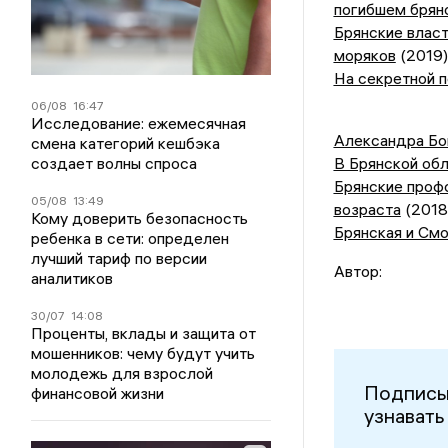
погибшем брян
Брянские влас
моряков
(2019)
На секретной 
06/08
16:47
Исследование: ежемесячная
Александра Бо
смена категорий кешбэка
создает волны спроса
В Брянской обл
Брянские профс
05/08
13:49
возраста
(2018
Кому доверить безопасность
Брянская и Смо
ребенка в сети: определен
лучший тариф по версии
Автор:
аналитиков
30/07
14:08
Проценты, вклады и защита от
мошенников: чему будут учить
молодежь для взрослой
Подписы
финансовой жизни
узнавать