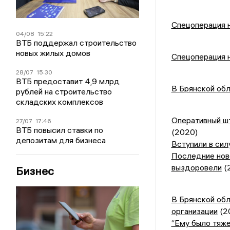
Спецоперация н
04/08
15:22
ВТБ поддержал строительство
новых жилых домов
Спецоперация н
28/07
15:30
ВТБ предоставит 4,9 млрд
В Брянской обл
рублей на строительство
складских комплексов
Оперативный ш
27/07
17:46
ВТБ повысил ставки по
(2020)
депозитам для бизнеса
Вступили в сил
Последние ново
выздоровели
(
Бизнес
В Брянской об
организации
(2
“Ему было тяже