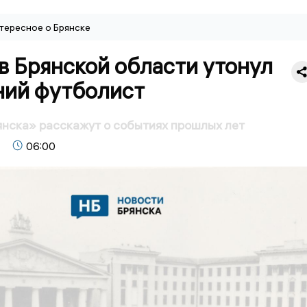
тересное о Брянске
в Брянской области утонул
ний футболист
нска» расскажут о событиях прошлых лет
06:00