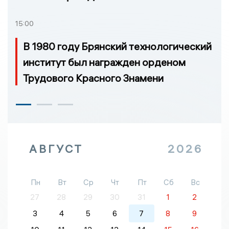
15:00
В 1980 году Брянский технологический
институт был награжден орденом
Трудового Красного Знамени
АВГУСТ
2026
Пн
Вт
Ср
Чт
Пт
Сб
Вс
27
28
29
30
31
1
2
3
4
5
6
7
8
9