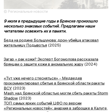
© Региональные новости
9 июля в предыдущие годы в Брянске произошло
несколько знаковых событий. Предлагаем наши
читателям освежить их в памяти.
Беда на родине Большунова: дрон-убийца атаковал
жительницу Подывотья
(2025)
Загар = рак кожи? Эксперт Богомолова рассказала
брянцам о защите кожи в аномальную жару
(2024)
«Тут уже нечего стесняться» - Медведев
прокомментировал сбитые в Брянской области ракеты
ВСУ
(2023)
Mash: над Брянской областью могли сбить ракеты Storm
Shadow
(2023)
ТОП самых ярких событий ЦФО по версии
«Региональных новостей»: анархия в заброшке в Калуге,