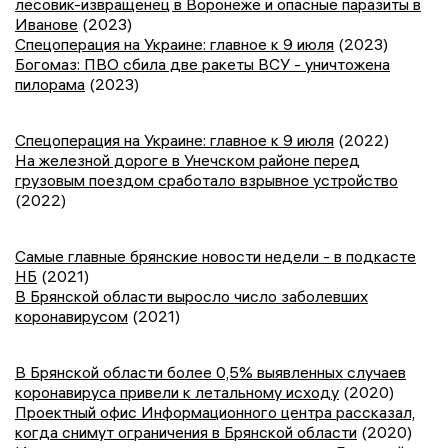
лесовик-извращенец в Воронеже и опасные паразиты в
Иванове
(2023)
Спецоперация на Украине: главное к 9 июля
(2023)
Богомаз: ПВО сбила две ракеты ВСУ - уничтожена
пилорама
(2023)
Спецоперация на Украине: главное к 9 июля
(2022)
На железной дороге в Унечском районе перед
грузовым поездом сработало взрывное устройство
(2022)
Самые главные брянские новости недели - в подкасте
НБ
(2021)
В Брянской области выросло число заболевших
коронавирусом
(2021)
В Брянской области более 0,5% выявленных случаев
коронавируса привели к летальному исходу
(2020)
Проектный офис Информационного центра рассказал,
когда снимут ограничения в Брянской области
(2020)