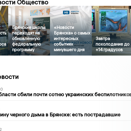
вости Общество
Брянские школы
«Новости
сть
переходят на
Брянска» о самых
обновлённую
интересных
Завтра
оса
федеральную
событиях
похолодание до
программу
минувшего дня
+14 градусов
овости
50
бласти сбили почти сотню украинских беспилотнико
1
ину черного дыма в Брянске: есть пострадавшие
2