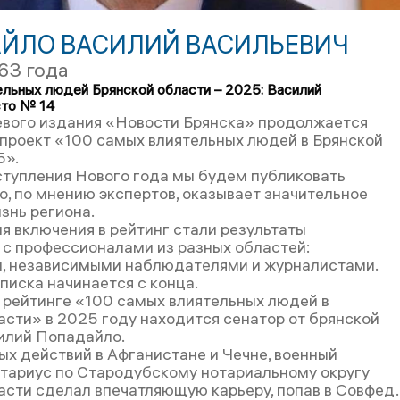
ЙЛО ВАСИЛИЙ ВАСИЛЬЕВИЧ
63 года
льных людей Брянской области – 2025: Василий
сто № 14
евого издания «Новости Брянска» продолжается
проект «100 самых влиятельных людей в Брянской
5».
ступления Нового года мы будем публиковать
то, по мнению экспертов, оказывает значительное
знь региона.
я включения в рейтинг стали результаты
 с профессионалами из разных областей:
, независимыми наблюдателями и журналистами.
писка начинается с конца.
в рейтинге «100 самых влиятельных людей в
асти» в 2025 году находится сенатор от брянской
илий Попадайло.
ых действий в Афганистане и Чечне, военный
отариус по Стародубскому нотариальному округу
асти сделал впечатляющую карьеру, попав в Совфед.