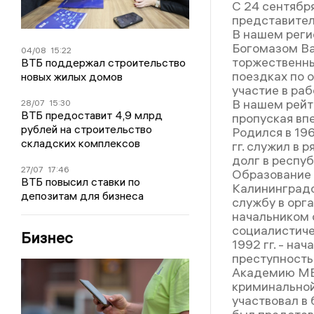
С 24 сентябр
представител
В нашем реги
Богомазом Ва
04/08
15:22
торжественны
ВТБ поддержал строительство
поездках по 
новых жилых домов
участие в ра
В нашем рейти
28/07
15:30
ВТБ предоставит 4,9 млрд
пропуская впе
рублей на строительство
Родился в 196
складских комплексов
гг. служил в
долг в респу
27/07
17:46
Образование в
ВТБ повысил ставки по
Калининградс
депозитам для бизнеса
службу в орга
начальником 
социалистиче
Бизнес
1992 гг. - на
преступность
Академию МВД
криминальной
участвовал в 