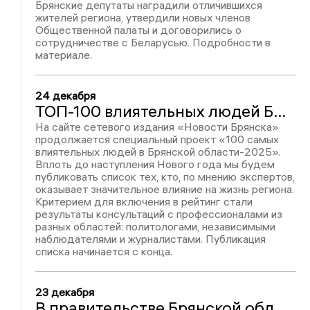
Брянские депутаты наградили отличившихся
жителей региона, утвердили новых членов
Общественной палаты и договорились о
сотрудничестве с Беларусью. Подробности в
материале.
24 декабря
ТОП-100 влиятельных людей Брянской области – 2025: Василий Попадайло, место № 14
На сайте сетевого издания «Новости Брянска»
продолжается специальный проект «100 самых
влиятельных людей в Брянской области-2025».
Вплоть до наступления Нового года мы будем
публиковать список тех, кто, по мнению экспертов,
оказывает значительное влияние на жизнь региона.
Критерием для включения в рейтинг стали
результаты консультаций с профессионалами из
разных областей: политологами, независимыми
наблюдателями и журналистами. Публикация
списка начинается с конца.
23 декабря
В правительстве Брянской области энергетиков поздравили с профессиональным праздником