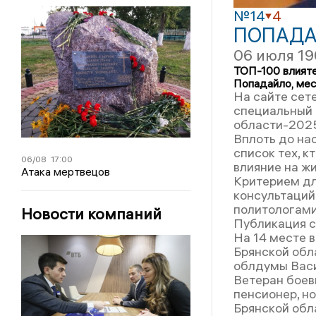
№14
4
ПОПАДА
06 июля 19
ТОП-100 влияте
Попадайло, ме
На сайте сет
специальный 
области-202
Вплоть до на
список тех, к
06/08
17:00
влияние на жи
Атака мертвецов
Критерием дл
консультаций
политологами
Новости компаний
Публикация с
На 14 месте 
Брянской обл
облдумы Вас
Ветеран боев
пенсионер, н
Брянской обл