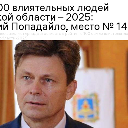
00 влиятельных людей
ой области – 2025:
й Попадайло, место № 14
ло занял четырнадцатое место в рейтинге 100 самых влиятельных
 области-2025