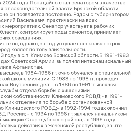
я 2024 года Попадайло стал сенатором в качестве
я от законодательной власти Брянской области.
оне он появляется постоянно. Рядом с губернатором
силий Васильевич практически на всех
х мероприятиях. Сенатор участвует в рабочих
области, контролирует ходы ремонтов, принимает
бочих совещаниях.
нге он, однако, за год уступает несколько строк,
ред коллег по топу влиятельности.
3 году в р.п. Климово Брянской области.В 1981-1983
 рядах Советской Армии, выполнял интернациональный
блике Афганистан.
ысшее, в 1984-1986 гг. очно обучался в специальной
кой школе милиции. С 1983 по 1998 гг. проходил
нах Внутренних дел: - с 1986 по 1991гг. являлся
службы отдела борьбы с хищениями
ской собственности Климовского РОВД;- в 1991-
чальник отделения по борьбе с организованной
ю Клинцовского РОВД;- в 1992-1994 годах окончил
 России; - с 1994 по 1998 гг. являлся начальником
 милиции Стародубского района;- в 1996 году
боевых действиях в Чеченской республике, за что