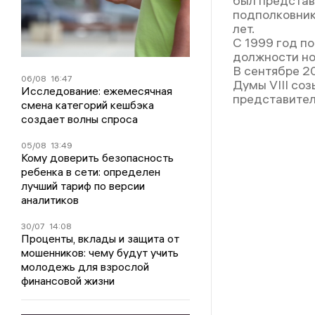
был представ
подполковник
лет.
С 1999 год по
должности но
В сентябре 2
06/08
16:47
Думы VIII со
Исследование: ежемесячная
представител
смена категорий кешбэка
создает волны спроса
05/08
13:49
Кому доверить безопасность
ребенка в сети: определен
лучший тариф по версии
аналитиков
30/07
14:08
Проценты, вклады и защита от
мошенников: чему будут учить
молодежь для взрослой
финансовой жизни