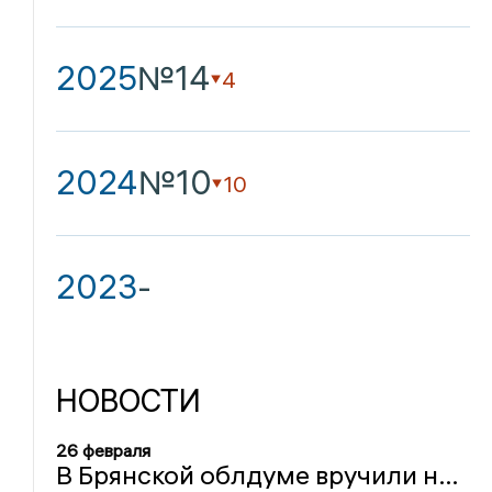
2025
№14
4
2024
№10
10
2023
-
НОВОСТИ
26 февраля
В Брянской облдуме вручили награды Совфеда и утвердили кандидатуры в Общественную палату