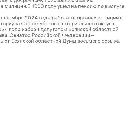
лен к досрочному присвоению званию
а милиции.В 1998 году ушел на пенсию по выслуге
 сентябрь 2024 года работал в органах юстиции в
тариуса Стародубского нотариального округа.
024 года избран депутатом Брянской областной
зыва. Сенатор Российской Федерации –
ь от Брянской областной Думы восьмого созыва.