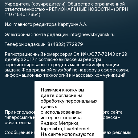
Учредитель (соучредители): Общество с ограниченной
ответственностью «РЕГИОНАЛЬНЫЕ НОВОСТИ» (ОГРН
1107154017354)
И.о. главного редактора Карпухин А.А.
info@newsbryansk.ru
Электронная почта редакции:
Телефон редакции: 8 (4832) 772979
Регистрационный номер: серия Эл № ФС77-72143 от 29
декабря 2017 г. согласно выписке из реестра
зарегистрированных средств массовой информации
выдана Федеральной службой по надзору в сфере связи,
информационных технологий и массовых коммуникаций
Нажимая кнопку вы
даете согласие на
обработку персональных
данных
с использованием
При использовании любого материала с данного сайта
гиперссылка на Сетевое издание «Новости Брянска»
интернет-сервиса
обязательна.
Яндекс.Метрика,
top.mail.ru, LiveInternet.
Сообщения на сером фоне размещены на правах рекламы
На сайте используются