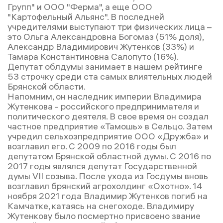
Групп" и ООО "Ферма", а еще ООО
"Картофельный Альянс". В последней
учредителями выступают три физических лица –
это Ольга Александровна Богомаз (51% доля),
Александр Владимирович Жутенков (33%) и
Тамара Константиновна Салопуто (16%).
Депутат облдумы занимает в нашем рейтинге
53 строчку среди ста самых влиятельных людей
Брянской области.
Напомним, он наследник империи Владимира
Жутенкова - российского предпринимателя и
политического деятеля. В свое время он создал
частное предприятие «Тамошь» в Сельцо. Затем
учредил сельхозпредприятие ООО «Дружба» и
возглавил его. С 2009 по 2016 годы был
депутатом Брянской областной думы. С 2016 по
2017 годы являлся депутат Государственной
думы VII созыва. После ухода из Госдумы вновь
возглавил брянский агрохолдинг «Охотно». 14
ноября 2021 года Владимир Жутенков погиб на
Камчатке, катаясь на снегоходе. Владимиру
Жутенкову было посмертно присвоено звание