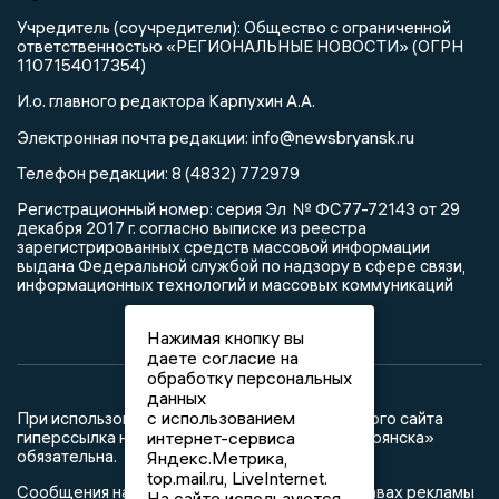
Учредитель (соучредители): Общество с ограниченной
ответственностью «РЕГИОНАЛЬНЫЕ НОВОСТИ» (ОГРН
1107154017354)
И.о. главного редактора Карпухин А.А.
info@newsbryansk.ru
Электронная почта редакции:
Телефон редакции: 8 (4832) 772979
Регистрационный номер: серия Эл № ФС77-72143 от 29
декабря 2017 г. согласно выписке из реестра
зарегистрированных средств массовой информации
выдана Федеральной службой по надзору в сфере связи,
информационных технологий и массовых коммуникаций
Нажимая кнопку вы
даете согласие на
обработку персональных
данных
с использованием
При использовании любого материала с данного сайта
гиперссылка на Сетевое издание «Новости Брянска»
интернет-сервиса
обязательна.
Яндекс.Метрика,
top.mail.ru, LiveInternet.
Сообщения на сером фоне размещены на правах рекламы
На сайте используются