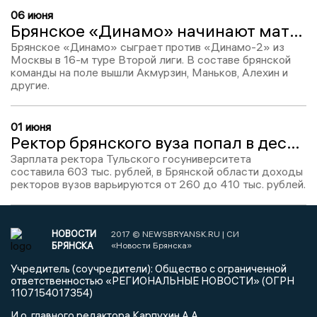
06 июня
Брянское «Динамо» начинают матч против столичного «Динамо-2»
Брянское «Динамо» сыграет против «Динамо-2» из
Москвы в 16-м туре Второй лиги. В составе брянской
команды на поле вышли Акмурзин, Маньков, Алехин и
другие.
01 июня
Ректор брянского вуза попал в десятку самых высокооплачиваемых в ЦФО
Зарплата ректора Тульского госуниверситета
составила 603 тыс. рублей, в Брянской области доходы
ректоров вузов варьируются от 260 до 410 тыс. рублей.
НОВОСТИ
2017 © NEWSBRYANSK.RU | СИ
БРЯНСКА
«Новости Брянска»
Учредитель (соучредители): Общество с ограниченной
ответственностью «РЕГИОНАЛЬНЫЕ НОВОСТИ» (ОГРН
1107154017354)
И.о. главного редактора Карпухин А.А.