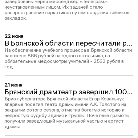
завербованы через мессенджер «Телеграм»
неустановленным лицом. Их задачей стало
распространение наркотиков путём создания тайников-
закладок.
22 июня
В Брянской области пересчитали расходы на обучение школьников
На обеспечение учебного процесса в Брянской области
заложено 866 рублей на одного школьника, на
обязательные медосмотры учителей - 2532 рубля в
год.
21 июня
Брянский драмтеатр завершил 100-й сезон постановкой «Театрального романа» Булгакова
Врио губернатора Брянской области Егор Ковальчук
впервые посетил театр драмы имени А.К. Толстого на
закрытии сотого сезона, отметив богатую историю и
непростую судьбу здания и труппы. Почетные грамоты
получили заведующий музыкальной частью и артист
драмы.