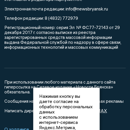
info@newsbryansk.ru
Электронная почта редакции:
Телефон редакции: 8 (4832) 772979
Регистрационный номер: серия Эл № ФС77-72143 от 29
декабря 2017 г. согласно выписке из реестра
зарегистрированных средств массовой информации
выдана Федеральной службой по надзору в сфере связи,
информационных технологий и массовых коммуникаций
При использовании любого материала с данного сайта
гиперссылка на Сетевое издание «Новости Брянска»
обязательна.
Нажимая кнопку вы
Сообщения на сером фоне размещены на правах рекламы
даете согласие на
обработку персональных
@mazov
MAX
Написать директору в телеграм
или
данных
с использованием
интернет-сервиса
Яндекс.Метрика,
О холдинге
Вакансии
Реклама