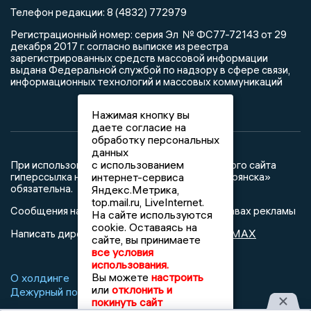
Телефон редакции: 8 (4832) 772979
Регистрационный номер: серия Эл № ФС77-72143 от 29
декабря 2017 г. согласно выписке из реестра
зарегистрированных средств массовой информации
выдана Федеральной службой по надзору в сфере связи,
информационных технологий и массовых коммуникаций
Нажимая кнопку вы
даете согласие на
обработку персональных
данных
с использованием
При использовании любого материала с данного сайта
гиперссылка на Сетевое издание «Новости Брянска»
интернет-сервиса
обязательна.
Яндекс.Метрика,
top.mail.ru, LiveInternet.
Сообщения на сером фоне размещены на правах рекламы
На сайте используются
cookie. Оставаясь на
@mazov
MAX
Написать директору в телеграм
или
сайте, вы принимаете
все условия
использования.
Вы можете
настроить
О холдинге
Вакансии
Реклама
или
отклонить и
Дежурный по новостям
покинуть сайт