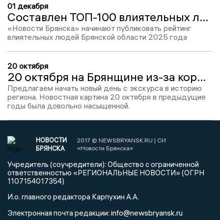
01 декабря
Составлен ТОП-100 влиятельных людей Брянской области: назовем выбывших за год
«Новости Брянска» начинают публиковать рейтинг
влиятельных людей Брянской области 2025 года
20 октября
20 октября на Брянщине из-за коронавируса объявили нерабочими дни с 30 октября по 7 ноября
Предлагаем начать новый день с экскурса в историю
региона. Новостная картина 20 октября в предыдущие
годы была довольно насыщенной.
НОВОСТИ
2017 © NEWSBRYANSK.RU | СИ
БРЯНСКА
«Новости Брянска»
Учредитель (соучредители): Общество с ограниченной
ответственностью «РЕГИОНАЛЬНЫЕ НОВОСТИ» (ОГРН
1107154017354)
И.о. главного редактора Карпухин А.А.
info@newsbryansk.ru
Электронная почта редакции: