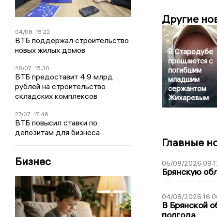
Другие но
04/08
15:22
ВТБ поддержал строительство
новых жилых домов
В Стародубе
прощаются с
28/07
15:30
погибшим
ВТБ предоставит 4,9 млрд
младшим
рублей на строительство
сержантом
складских комплексов
Жихаревым
27/07
17:46
ВТБ повысил ставки по
депозитам для бизнеса
Главные н
Бизнес
05/08/2026 09:1
Брянскую обл
04/08/2026 16:0
В Брянской о
полгода