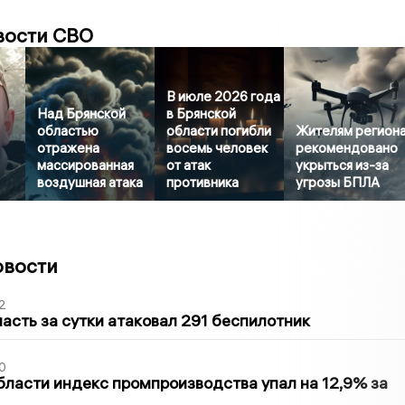
вости СВО
В июле 2026 года
Над Брянской
в Брянской
областью
области погибли
Жителям регион
отражена
восемь человек
рекомендовано
массированная
от атак
укрыться из-за
воздушная атака
противника
угрозы БПЛА
овости
2
асть за сутки атаковал 291 беспилотник
0
бласти индекс промпроизводства упал на 12,9% за