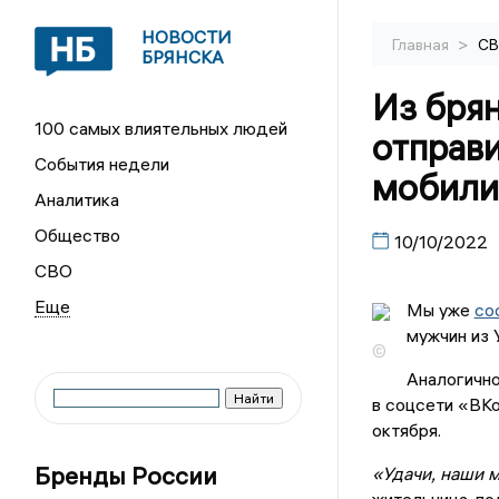
НОВОСТИ
>
Главная
С
БРЯНСКА
Из бря
100 самых влиятельных людей
отправи
События недели
мобили
Аналитика
Общество
10/10/2022
СВО
Мы уже
со
мужчин из 
©
Аналогично
в соцсети «ВКо
октября.
Бренды России
«Удачи, наши 