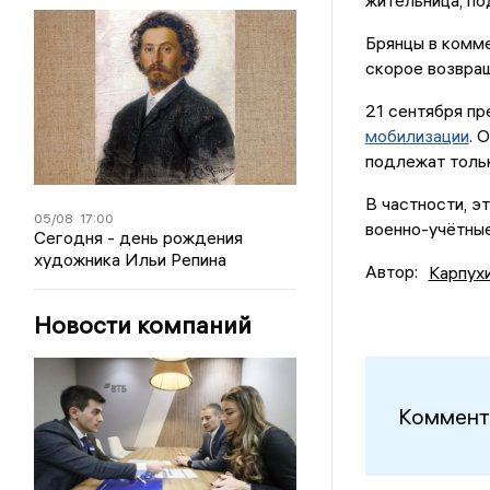
жительница, п
Брянцы в комм
скорое возвра
21 сентября п
мобилизации
. 
подлежат тольк
В частности, э
05/08
17:00
военно-учётные
Сегодня - день рождения
художника Ильи Репина
Автор:
Карпух
Новости компаний
Коммент