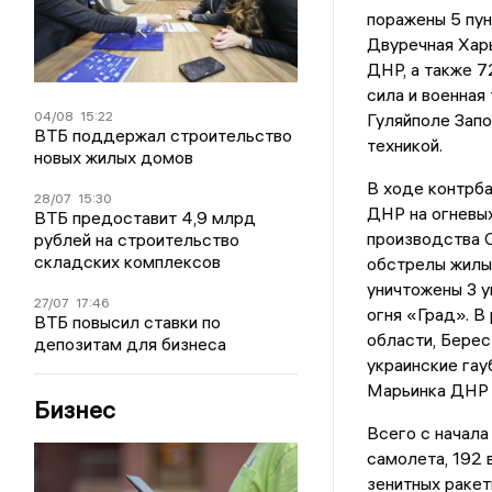
поражены 5 пун
Двуречная Харь
ДНР, а также 7
сила и военная
04/08
15:22
Гуляйполе Запо
ВТБ поддержал строительство
техникой.
новых жилых домов
В ходе контрба
28/07
15:30
ДНР на огневы
ВТБ предоставит 4,9 млрд
производства С
рублей на строительство
складских комплексов
обстрелы жилы
уничтожены 3 у
27/07
17:46
огня «Град». В
ВТБ повысил ставки по
области, Бере
депозитам для бизнеса
украинские гау
Марьинка ДНР 
Бизнес
Всего с начала
самолета, 192 
зенитных ракет