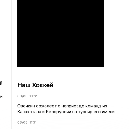
й
Наш Хоккей
 и
08/08
13:01
Овечкин сожалеет о неприезде команд из
Казахстана и Белоруссии на турнир его имени
08/08
11:31