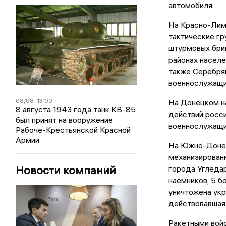
автомобиля.
На Красно-Лим
тактические гр
штурмовых бриг
районах населе
также Серебрян
военнослужащих
08/08
13:00
На Донецком на
8 августа 1943 года танк КВ-85
действий росси
был принят на вооружение
военнослужащих
Рабоче-Крестьянской Красной
Армии
На Южно-Донец
механизированн
Новости компаний
города Угледар
наёмников, 5 б
уничтожена укр
действовавшая 
Ракетными войс