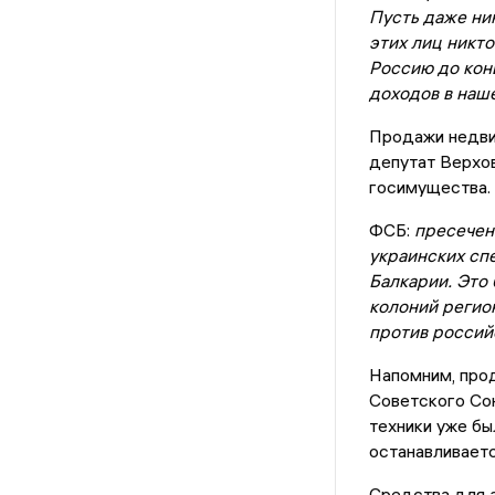
Пусть даже ни
этих лиц никто
Россию до конц
доходов в наше
Продажи недви
депутат Верхо
госимущества.
ФСБ:
пресечен
украинских сп
Балкарии. Это
колоний регион
против россий
Напомним, про
Советского Со
техники уже бы
останавливаетс
Средства для з