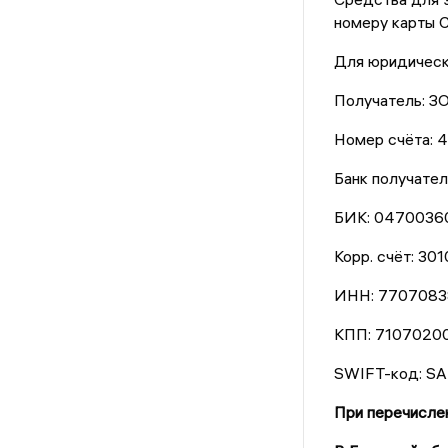
номеру карты 
Для юридическ
Получатель: 
Номер счёта:
Банк получат
БИК: 0470036
Корр. счёт: 3
ИНН: 7707083
КПП: 7107020
SWIFT-код: 
При перечислен