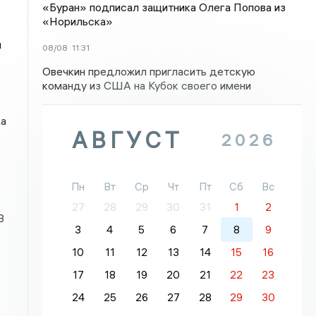
«Буран» подписал защитника Олега Попова из
«Норильска»
я
08/08
11:31
Овечкин предложил пригласить детскую
команду из США на Кубок своего имени
ка
АВГУСТ
2026
Пн
Вт
Ср
Чт
Пт
Сб
Вс
27
28
29
30
31
1
2
3
3
4
5
6
7
8
9
10
11
12
13
14
15
16
17
18
19
20
21
22
23
24
25
26
27
28
29
30