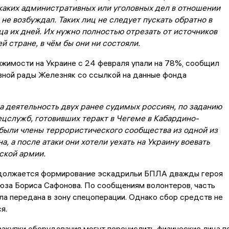
каких административных или уголовных дел в отношении
 не возбуждал. Таких лиц не следует пускать обратно в
а их дней. Их нужно полностью отрезать от источников
й стране, в чём бы они ни состояли.
жимости на Украине с 24 февраля упали на 78%, сообщил
вной рады Железняк со ссылкой на данные фонда
а деятельность двух ранее судимых россиян, по заданию
ецслужб, готовивших теракт в Чегеме в Кабардино-
 были члены террористического сообщества из одной из
а, а после атаки они хотели уехать на Украину воевать
ской армии.
должается формирование эскадрильи БПЛА дважды героя
юза Бориса Сафонова. По сообщениям волонтеров, часть
ла передана в зону спецоперации. Однако сбор средств не
я.
акупки оборудования могут перечислить физические лица п