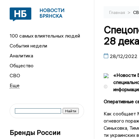
НОВОСТИ
>
Главная
С
БРЯНСКА
Спецопе
100 самых влиятельных людей
28 дек
События недели
Аналитика
28/12/2022
Общество
«Новости Б
СВО
специально
©
информацию
Оперативные с
Как сообщает М
огневого пораж
Синьковка, Тим
Бренды России
ти украинских 