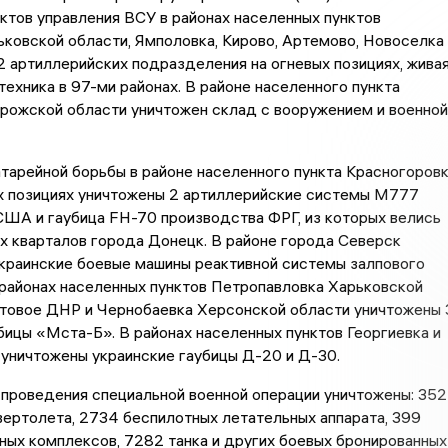
ктов управления ВСУ в районах населенных пунктов
ковской области, Ямполовка, Кирово, Артемово, Новоселка
2 артиллерийских подразделения на огневых позициях, жива
 техника в 97-ми районах. В районе населенного пункта
рожской области уничтожен склад с вооружением и военной
тарейной борьбы в районе населенного пункта Красногоров
х позициях уничтожены 2 артиллерийские системы М777
ША и гаубица FH-70 производства ФРГ, из которых велись
х кварталов города Донецк. В районе города Северск
краинские боевые машины реактивной системы залпового
 районах населенных пунктов Петропавловка Харьковской
стовое ДНР и Чернобаевка Херсонской области уничтожены 
бицы «Мста-Б». В районах населенных пунктов Георгиевка и
уничтожены украинские гаубицы Д-20 и Д-30.
 проведения специальной военной операции уничтожены: 352
вертолета, 2734 беспилотных летательных аппарата, 399
ных комплексов, 7282 танка и других боевых бронированных