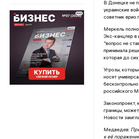
В Донецке не п
украинские вой
советник врио 
Меркель полнос
Экс-канцлер в 
"вопрос не ста
принимала реше
которая до сих
Угрозы, которы
носят универса
бесконтрольно
российского 
Законопроект, 
границы, может
Новости замгл
Медведев:
Пре
к её поражению