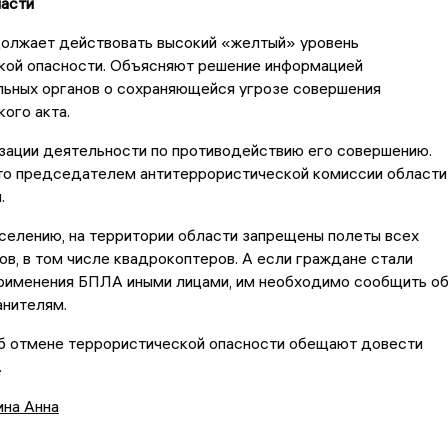
ласти
должает действовать высокий «желтый» уровень
кой опасности. Объясняют решение информацией
льных органов о сохраняющейся угрозе совершения
ого акта.
зации деятельности по противодействию его совершению.
то председателем антитеррористической комиссии области
.
селению, на территории области запрещены полеты всех
в, в том числе квадрокоптеров. А если граждане стали
рименения БПЛА иными лицами, им необходимо сообщить о
анителям.
 отмене террористической опасности обещают довести
.
ина Анна