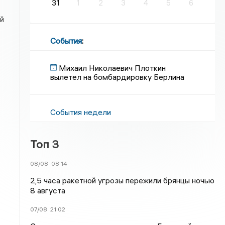
31
1
2
3
4
5
6
й
События
:
Михаил Николаевич Плоткин
вылетел на бомбардировку Берлина
События недели
Топ 3
08/08
08:14
2,5 часа ракетной угрозы пережили брянцы ночью
8 августа
07/08
21:02