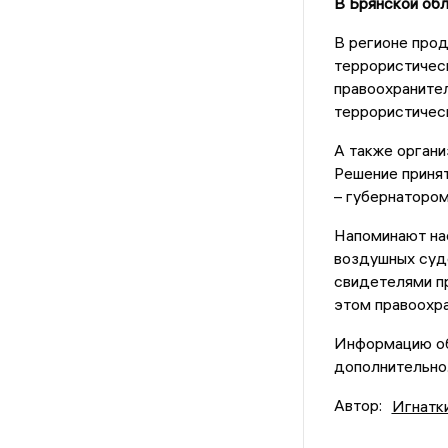
В Брянской об
В регионе про
террористичес
правоохраните
террористическ
А также органи
Решение приня
– губернатором
Напоминают на
воздушных судо
свидетелями п
этом правоохр
Информацию об
дополнительно
Автор:
Игнатк