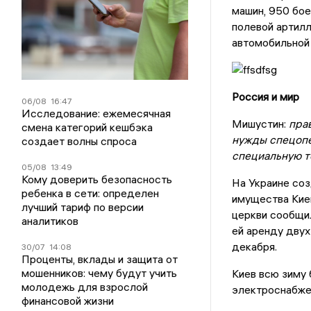
машин, 950 бое
полевой артилл
автомобильной 
Россия и мир
06/08
16:47
Исследование: ежемесячная
Мишустин:
пра
смена категорий кешбэка
нужды спецопе
создает волны спроса
специальную те
05/08
13:49
Кому доверить безопасность
На Украине со
ребенка в сети: определен
имущества Кие
лучший тариф по версии
церкви сообщил
аналитиков
ей аренду двух
декабря.
30/07
14:08
Проценты, вклады и защита от
мошенников: чему будут учить
Киев всю зиму 
молодежь для взрослой
электроснабжен
финансовой жизни