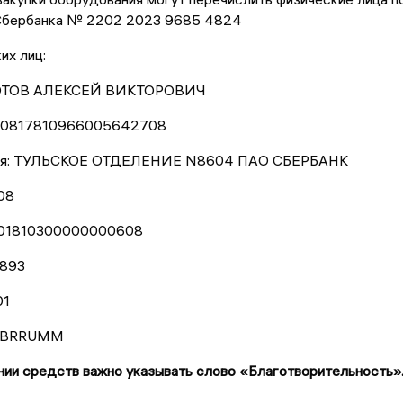
Сбербанка № 2202 2023 9685 4824
их лиц:
ЗОТОВ АЛЕКСЕЙ ВИКТОРОВИЧ
 40817810966005642708
еля: ТУЛЬСКОЕ ОТДЕЛЕНИЕ N8604 ПАО СБЕРБАНК
08
0101810300000000608
893
01
SABRRUMM
ии средств важно указывать слово «Благотворительность»