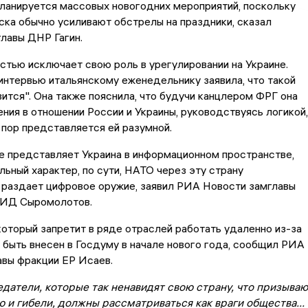
ланируется массовых новогодних мероприятий, поскольку
ска обычно усиливают обстрелы на праздники, сказал
главы ДНР Гагин.
тью исключает свою роль в урегулировании на Украине.
интервью итальянскому еженедельнику заявила, что такой
вится". Она также пояснила, что будучи канцлером ФРГ она
ния в отношении России и Украины, руководствуясь логикой,
 пор представляется ей разумной.
е представляет Украина в информационном пространстве,
льный характер, по сути, НАТО через эту страну
 раздает цифровое оружие, заявил РИА Новости замглавы
МИД Сыромолотов.
который запретит в ряде отраслей работать удаленно из-за
 быть внесен в Госдуму в начале нового года, сообщил РИА
авы фракции ЕР Исаев.
датели, которые так ненавидят свою страну, что призываю
 и гибели, должны рассматриваться как враги общества...