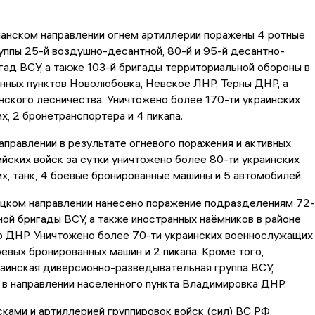
анском направлении огнем артиллерии поражены 4 ротные
уппы 25-й воздушно-десантной, 80-й и 95-й десантно-
ад ВСУ, а также 103-й бригады территориальной обороны в
нных пунктов Новолюбовка, Невское ЛНР, Терны ДНР, а
ского лесничества. Уничтожено более 170-ти украинских
, 2 бронетранспортера и 4 пикапа.
правлении в результате огневого поражения и активных
йских войск за сутки уничтожено более 80-ти украинских
, танк, 4 боевые бронированные машины и 5 автомобилей.
ком направлении нанесено поражение подразделениям 72-
ой бригады ВСУ, а также иностранных наёмников в районе
 ДНР. Уничтожено более 70-ти украинских военнослужащих
оевых бронированных машин и 2 пикапа. Кроме того,
аинская диверсионно-разведывательная группа ВСУ,
в направлении населенного пункта Владимировка ДНР.
ками и артиллерией группировок войск (сил) ВС РФ