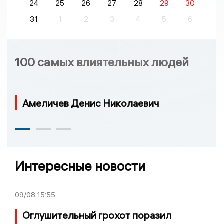
24
25
26
27
28
29
30
31
1
2
3
4
5
6
100 самых влиятельных людей
Амеличев Денис Николаевич
Интересные новости
09/08
15:55
Оглушительный грохот поразил