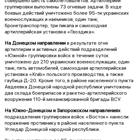
совершено шесть самолетовылетов. Артиллерией
группировки выполнены 73 огневые задачи. В ходе
боевых действий уничтожено более 95-ти украинских
военнослужащих и наемников, один танк,
бронетранспортер, три пикапа и самоходная
артиллерийская установка «Гвоздика».
На Донецком направлении
в результате огня
артиллерии и активных действий подразделений
«Южной» группировки войск в течение суток
уничтожено до 210 украинских военнослужащих, один
танк, пять автомобилей, самоходная артиллерийская
установка «Krab» польского производства, а также
гаубица Д-20. Кроме того, в районе населенного пункта
Авдеевка Донецкой народной республики уничтожены
два склада боеприпасов и ракетно-артиллерийского
вооружения 110-й механизированной бригады ВСУ.
На Южно-Донецком и Запорожском направлениях
подразделения группировки войск «Восток» нанесли
поражение противнику в районе населенного пункта
Угледар Донецкой народной республики.