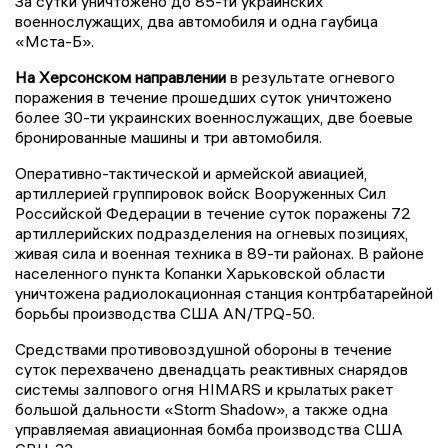
За сутки уничтожено до 85-ти украинских
военнослужащих, два автомобиля и одна гаубица
«Мста-Б».
На Херсонском направлении
в результате огневого
поражения в течение прошедших суток уничтожено
более 30-ти украинских военнослужащих, две боевые
бронированные машины и три автомобиля.
Оперативно-тактической и армейской авиацией,
артиллерией группировок войск Вооруженных Сил
Российской Федерации в течение суток поражены 72
артиллерийских подразделения на огневых позициях,
живая сила и военная техника в 89-ти районах. В районе
населенного пункта Копанки Харьковской области
уничтожена радиолокационная станция контрбатарейной
борьбы производства США AN/TPQ-50.
Средствами противовоздушной обороны в течение
суток перехвачено двенадцать реактивных снарядов
системы залпового огня HIMARS и крылатых ракет
большой дальности «Storm Shadow», а также одна
управляемая авиационная бомба производства США