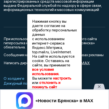
зарегистрированных средств массовой информации
выдана Федеральной службой по надзору в сфере связи,
информационных технологий и массовых коммуникаций
Нажимая кнопку вы
даете согласие на
обработку персональных
данных
с использованием
При использовании любого материала с данного сайта
гиперссылка на Сетевое издание «Новости Брянска»
интернет-сервиса
обязательна.
Яндекс.Метрика,
top.mail.ru, LiveInternet.
Сообщения на сером фоне размещены на правах рекламы
На сайте используются
cookie. Оставаясь на
@mazov
MAX
Написать директору в телеграм
или
сайте, вы принимаете
все условия
использования.
Вы можете
настроить
О холдинге
Вакансии
Реклама
или
отклонить и
Дежурный по новостям
покинуть сайт
Принять
16+