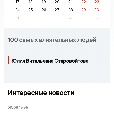
17
18
19
20
21
22
23
24
25
26
27
28
29
30
31
1
2
3
4
5
6
100 самых влиятельных людей
Юлия Витальевна Старовойтова
Интересные новости
09/08
15:55