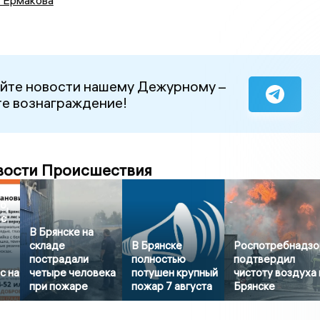
йте новости нашему Дежурному –
е вознаграждение!
вости Происшествия
о,
 с
В Брянске на
складе
В Брянске
Роспотребнадзо
пострадали
полностью
подтвердил
с на
четыре человека
потушен крупный
чистоту воздуха 
при пожаре
пожар 7 августа
Брянске