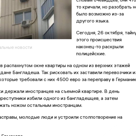
то кричали, но разобрать н
было возможно из-за
другого языка.
Сегодня, 26 октября, тайн
этого происшествия
наконец-то раскрыли
альные новости
полицейские.
 в распахнутом окне квартиры на одном из верхних этажей
дане Бангладеша. Так рисковать их заставили перевозчики и
которые требовали с них 4500 евро за переправу в Германию
и держали иностранцев на съемной квартире. В день
реступники избили одного из бангладешцев, а затем
ожать ножом остальным иностранцам.
асправы, молодые люди и устроили столпотворение на
а Ермакова