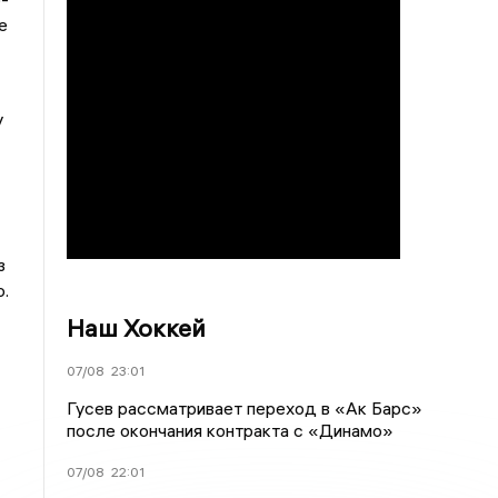
е
у
з
.
Наш Хоккей
07/08
23:01
Гусев рассматривает переход в «Ак Барс»
после окончания контракта с «Динамо»
07/08
22:01