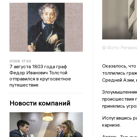
© Фото: Регион
07/08
17:00
Оказалось, что
7 августа 1803 года граф
Федор Иванович Толстой
толпились граж
отправился в кругосветное
Средней Азии, 
путешествие
Злоумышленник
происшествия п
Новости компаний
принялись угр
Испугавшись р
карнизе.
Автор:
Татьян