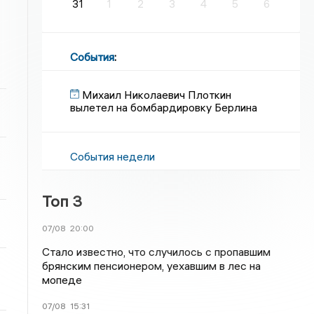
31
1
2
3
4
5
6
События
:
Михаил Николаевич Плоткин
вылетел на бомбардировку Берлина
События недели
Топ 3
07/08
20:00
Стало известно, что случилось с пропавшим
брянским пенсионером, уехавшим в лес на
мопеде
07/08
15:31