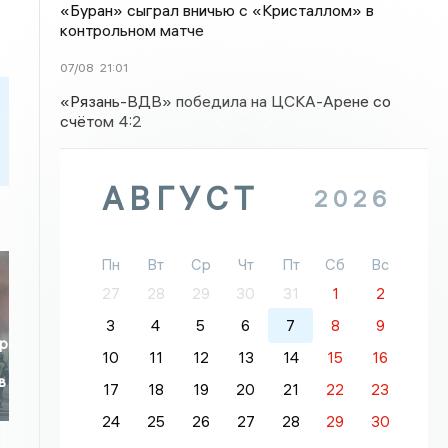
«Буран» сыграл вничью с «Кристаллом» в
контрольном матче
07/08
21:01
«Рязань-ВДВ» победила на ЦСКА-Арене со
счётом 4:2
АВГУСТ
2026
Пн
Вт
Ср
Чт
Пт
Сб
Вс
27
28
29
30
31
1
2
3
4
5
6
7
8
9
р
10
11
12
13
14
15
16
в
17
18
19
20
21
22
23
24
25
26
27
28
29
30