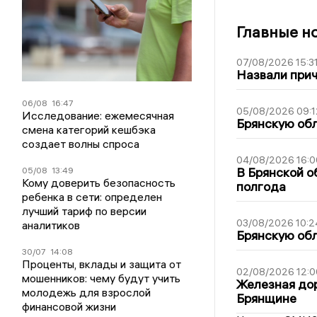
Главные н
07/08/2026 15:3
Назвали прич
06/08
16:47
05/08/2026 09:1
Исследование: ежемесячная
Брянскую обл
смена категорий кешбэка
создает волны спроса
04/08/2026 16:0
В Брянской о
05/08
13:49
Кому доверить безопасность
полгода
ребенка в сети: определен
лучший тариф по версии
03/08/2026 10:2
аналитиков
Брянскую обл
30/07
14:08
Проценты, вклады и защита от
02/08/2026 12:0
мошенников: чему будут учить
Железная дор
молодежь для взрослой
Брянщине
финансовой жизни