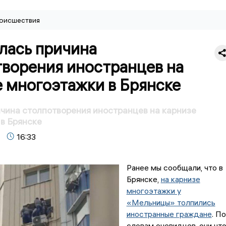
оисшествия
лась причина
творения иностранцев на
 многоэтажки в Брянске
чина столпотворения иностранцев на карнизе
в Брянске
16:33
Ранее мы сообщали, что в
Брянске,
на карнизе
многоэтажки у
«Мельницы» толпились
иностранные граждане
. По
словам очевидцев, они что