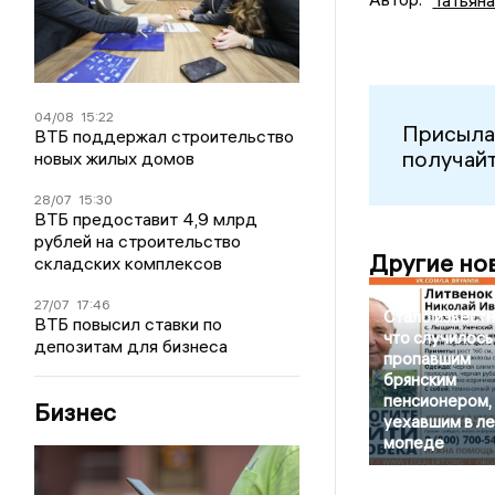
04/08
15:22
Присыла
ВТБ поддержал строительство
получайт
новых жилых домов
28/07
15:30
ВТБ предоставит 4,9 млрд
рублей на строительство
Другие но
складских комплексов
27/07
17:46
Стало известн
ВТБ повысил ставки по
что случилось
депозитам для бизнеса
пропавшим
брянским
пенсионером,
Бизнес
уехавшим в ле
мопеде