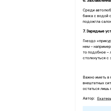
6. Захламленна
Среди автолюби
банка с водой 
подожгла салон
7. Зарядные ус
Гнездо «прикур
нем – например
то подобное –
столкнуться с 
Важно иметь в 
внештатных сит
остаться лишь
Автор:
Екатер