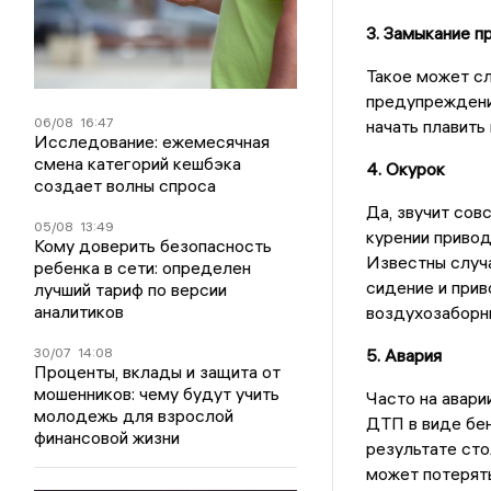
3. Замыкание п
Такое может сл
предупреждени
06/08
16:47
начать плавить
Исследование: ежемесячная
смена категорий кешбэка
4. Окурок
создает волны спроса
Да, звучит сов
05/08
13:49
курении привод
Кому доверить безопасность
Известны случа
ребенка в сети: определен
сидение и прив
лучший тариф по версии
аналитиков
воздухозаборн
30/07
14:08
5. Авария
Проценты, вклады и защита от
мошенников: чему будут учить
Часто на авар
молодежь для взрослой
ДТП в виде бен
финансовой жизни
результате сто
может потерять