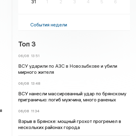
31
1
2
3
4
5
6
События недели
Топ 3
06/08
13:51
ВСУ ударили по АЗС в Новозыбкове и убили
мирного жителя
06/08
13:48
ВСУ нанесли массированный удар по брянскому
приграничью: погиб мужчина, много раненых
я
06/08
11:34
Взрыв в Брянске: мощный грохот прогремел в
нескольких районах города