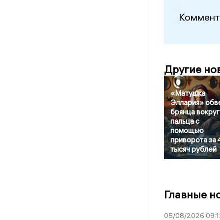
Коммент
Другие но
«Матушка
Эллария» обв
брянца вокруг
пальца с
помощью
приворота за 
тысяч рублей
Главные н
05/08/2026 09:1