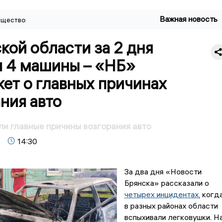
Важная новость
щество
кой области за 2 дня
и 4 машины – «НБ»
ет о главных причинах
ния авто
и главные причины возгорания авто
14:30
За два дня «Новости
Брянска» рассказали о
четырех инцидентах
, когд
в разных районах области
вспыхивали легковушки. Н