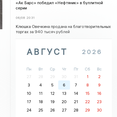
«Ак Барс» победил «Нефтяник» в буллитной
серии
06/08
20:31
Клюшка Овечкина продана на благотворительных
торгах за 940 тысяч рублей
АВГУСТ
2026
Пн
Вт
Ср
Чт
Пт
Сб
Вс
27
28
29
30
31
1
2
3
4
5
6
7
8
9
10
11
12
13
14
15
16
17
18
19
20
21
22
23
24
25
26
27
28
29
30