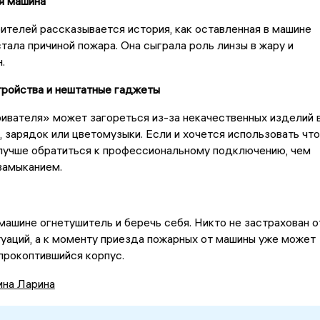
я машина
телей рассказывается история, как оставленная в машине
стала причиной пожара. Она сыграла роль линзы в жару и
.
тройства и нештатные гаджеты
ивателя» может загореться из-за некачественных изделий 
, зарядок или цветомузыки. Если и хочется использовать что
 лучше обратиться к профессиональному подключению, чем
замыканием.
машине огнетушитель и беречь себя. Никто не застрахован о
уаций, а к моменту приезда пожарных от машины уже может
 прокоптившийся корпус.
ина Ларина