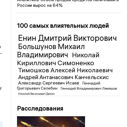
России вырос на 64%
100 самых влиятельных людей
Енин Дмитрий Викторович
Большунов Михаил
в
Владимирович
-
Николай
Кириллович Симоненко
Тимошков Алексей Николаевич
Андрей Антанасович Канчельскис
Александр Сергеевич Исаев
Геннадий
т
Григорьевич Селебин
Геннадий Владимирович Лемешов
Николай Васильевич Денин
Расследования