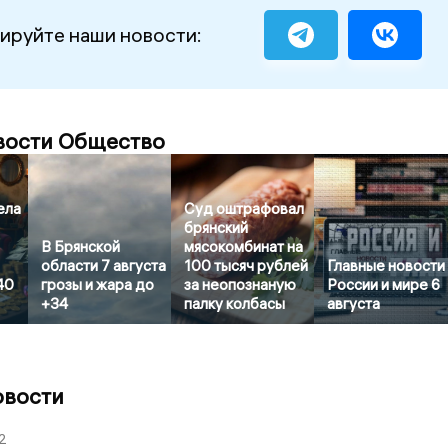
ируйте наши новости:
вости Общество
ела
Суд оштрафовал
брянский
В Брянской
мясокомбинат на
области 7 августа
100 тысяч рублей
Главные новости
40
грозы и жара до
за неопознаную
России и мире 6
+34
палку колбасы
августа
овости
2