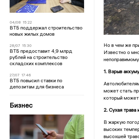
04/08
15:22
ВТБ поддержал строительство
новых жилых домов
Но в чем же пр
28/07
15:30
ВТБ предоставит 4,9 млрд
Известно о мно
рублей на строительство
непоправимому.
складских комплексов
1. Взрыв аккум
27/07
17:46
ВТБ повысил ставки по
Автолюбителям
депозитам для бизнеса
может стать пр
который может 
Бизнес
2. Сухая трава
В жаркую погод
высоких темпер
высохшей траво