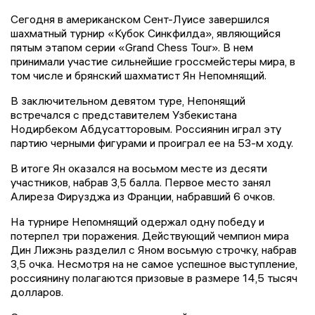
Сегодня в американском Сент-Луисе завершился
шахматный турнир «Кубок Синкфилда», являющийся
пятым этапом серии «Grand Chess Tour». В нем
принимали участие сильнейшие гроссмейстеры мира, в
том числе и брянский шахматист Ян Непомнящий.
В заключительном девятом туре, Непонящий
встречался с представителем Узбекистана
Нодирбеком Абдусатторовым. Россиянин играл эту
партию черными фигурами и проиграл ее на 53-м ходу.
В итоге Ян оказался на восьмом месте из десяти
участников, набрав 3,5 балла. Первое место занял
Алиреза Фирузджа из Франции, набравший 6 очков.
На турнире Непомнящий одержал одну победу и
потерпел три поражения. Действующий чемпион мира
Дин Лижэнь разделил с Яном восьмую строчку, набрав
3,5 очка. Несмотря на не самое успешное выступление,
россиянину полагаются призовые в размере 14,5 тысяч
долларов.