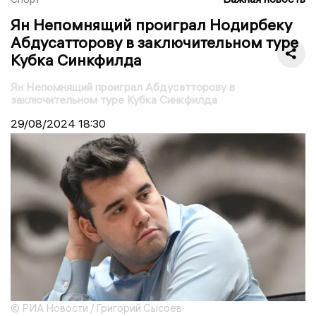
Ян Непомнящий проиграл Нодирбеку
Абдусатторову в заключительном туре
Кубка Синкфилда
Ян Непомнящий проиграл Абдусатторову в
заключительном туре Кубка Синкфилда
29/08/2024
18:30
© РИА Новости / Григорий Сысоев