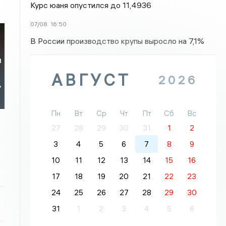
Курс юаня опустился до 11,4936
07/08
16:50
В России производство крупы выросло на 7,1%
я
АВГУСТ
2026
У
Пн
Вт
Ср
Чт
Пт
Сб
Вс
27
28
29
30
31
1
2
3
4
5
6
7
8
9
10
11
12
13
14
15
16
17
18
19
20
21
22
23
24
25
26
27
28
29
30
31
1
2
3
4
5
6