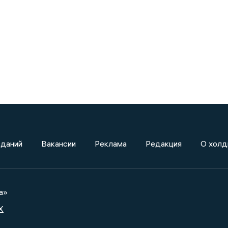
зданий
Вакансии
Реклама
Редакция
О холд
а»
X