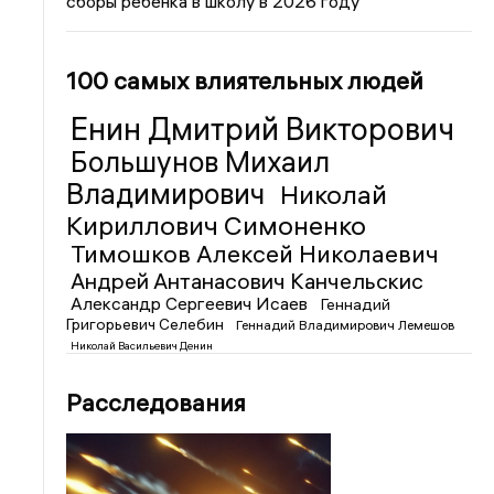
сборы ребенка в школу в 2026 году
100 самых влиятельных людей
Енин Дмитрий Викторович
Большунов Михаил
Владимирович
Николай
Кириллович Симоненко
Тимошков Алексей Николаевич
Андрей Антанасович Канчельскис
Александр Сергеевич Исаев
Геннадий
Григорьевич Селебин
Геннадий Владимирович Лемешов
Николай Васильевич Денин
Расследования