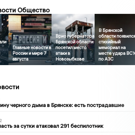
вости Общество
В Брянской
Врио губернатора
области появилс
али
Брянской области
стихийный
Главные новости в
посетил место
мемориал на
8
России и мире 7
атаки в
месте удара ВС
августа
Новозыбкове
по АЗС
овости
1
ину черного дыма в Брянске: есть пострадавшие
2
асть за сутки атаковал 291 беспилотник