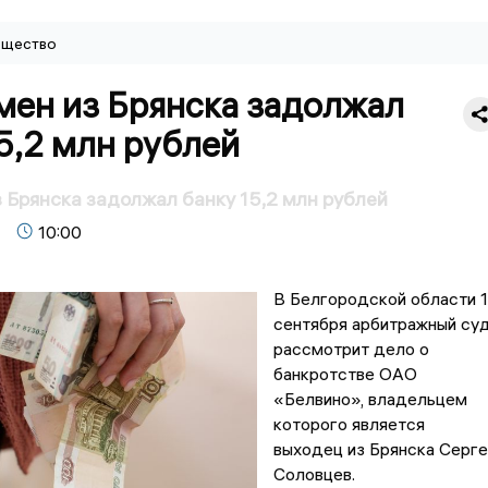
щество
мен из Брянска задолжал
5,2 млн рублей
 Брянска задолжал банку 15,2 млн рублей
10:00
В Белгородской области 1
сентября арбитражный су
рассмотрит дело о
банкротстве ОАО
«Белвино», владельцем
которого является
выходец из Брянска Серге
Соловцев.