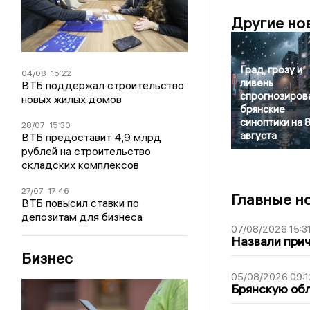
Другие но
Град, грозу и
04/08
15:22
ливень
ВТБ поддержал строительство
спрогнозиров
новых жилых домов
брянские
синоптики на 
28/07
15:30
августа
ВТБ предоставит 4,9 млрд
рублей на строительство
складских комплексов
27/07
17:46
Главные н
ВТБ повысил ставки по
депозитам для бизнеса
07/08/2026 15:3
Назвали прич
Бизнес
05/08/2026 09:1
Брянскую обл