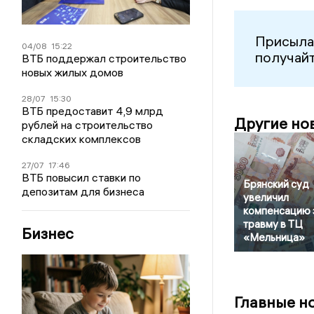
Присыла
04/08
15:22
получайт
ВТБ поддержал строительство
новых жилых домов
28/07
15:30
ВТБ предоставит 4,9 млрд
Другие но
рублей на строительство
складских комплексов
27/07
17:46
ВТБ повысил ставки по
Брянский суд
депозитам для бизнеса
увеличил
компенсацию 
травму в ТЦ
Бизнес
«Мельница»
Главные н