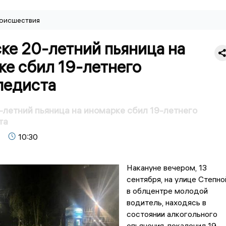
оисшествия
ке 20-летний пьяница на
ке сбил 19-летнего
педиста
-летний пьяница на иномарке сбил 19-летнего
та
10:30
Накануне вечером, 13
сентября, на улице Степно
в облцентре молодой
водитель, находясь в
состоянии алкогольного
опьянения, покалечил 19-