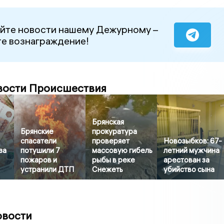
йте новости нашему Дежурному –
е вознаграждение!
вости Происшествия
Брянская
Брянские
прокуратура
спасатели
проверяет
Новозыбков: 67-
за
потушили 7
массовую гибель
летний мужчина
пожаров и
рыбы в реке
арестован за
устранили ДТП
Снежеть
убийство сына
овости