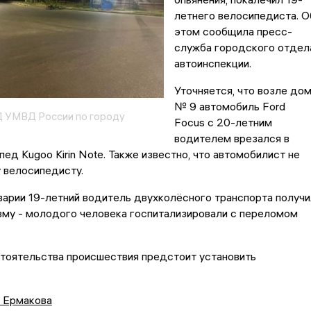
летнего велосипедиста. О
этом сообщила пресс-
служба городского отдел
автоинспекции.
Уточняется, что возле до
№ 9 автомобиль Ford
 УМВД России по городу
Focus с 20-летним
водителем врезался в
ед Kugoo Kirin Note. Также известно, что автомобилист не
 велосипедисту.
варии 19-летний водитель двухколёсного транспорта получи
вму - молодого человека госпитализировали с переломом
стоятельства происшествия предстоит установить
а Ермакова