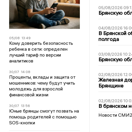
05/08/2026 09:1
Брянскую обл
04/08/2026 16:0
В Брянской о
05/08
13:49
полгода
Кому доверить безопасность
ребенка в сети: определен
03/08/2026 10:2
лучший тариф по версии
Брянскую обл
аналитиков
30/07
14:08
02/08/2026 12:0
Проценты, вклады и защита от
Железная дор
мошенников: чему будут учить
Брянщине
молодежь для взрослой
финансовой жизни
02/08/2026 10:0
В брянском н
30/07
13:56
Юные брянцы смогут позвать на
Новости СМИ
помощь родителей с помощью
SOS-кнопки