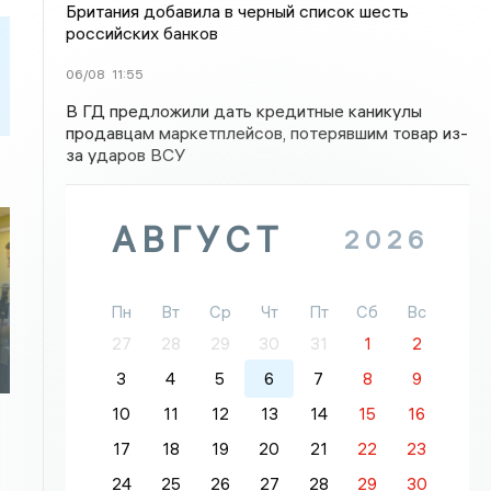
Британия добавила в черный список шесть
российских банков
06/08
11:55
В ГД предложили дать кредитные каникулы
продавцам маркетплейсов, потерявшим товар из-
за ударов ВСУ
АВГУСТ
2026
Пн
Вт
Ср
Чт
Пт
Сб
Вс
27
28
29
30
31
1
2
3
4
5
6
7
8
9
10
11
12
13
14
15
16
17
18
19
20
21
22
23
24
25
26
27
28
29
30