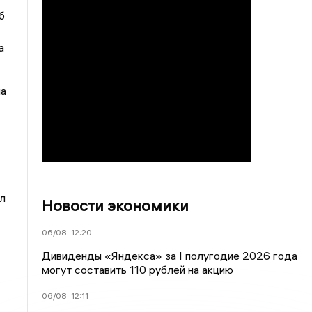
б
а
ма
л
Новости экономики
06/08
12:20
Дивиденды «Яндекса» за I полугодие 2026 года
могут составить 110 рублей на акцию
06/08
12:11