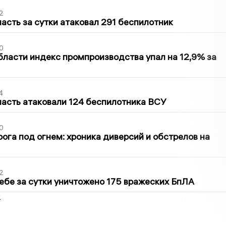
2
асть за сутки атаковал 291 беспилотник
0
бласти индекс промпроизводства упал на 12,9% за
4
асть атаковали 124 беспилотника ВСУ
0
ога под огнем: хроника диверсий и обстрелов на
2
ебе за сутки уничтожено 175 вражеских БпЛА
2