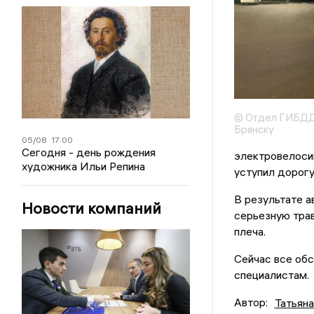
© Отдел ГИБДД
Брянску
05/08
17:00
Сегодня - день рождения
электровелосип
художника Ильи Репина
уступил дорогу
В результате а
Новости компаний
серьезную тра
плеча.
Сейчас все об
специалистам.
Автор:
Татьян