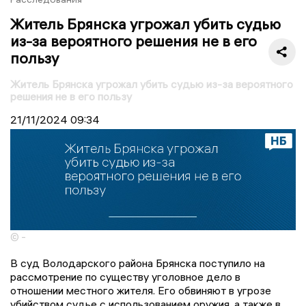
Житель Брянска угрожал убить судью
из-за вероятного решения не в его
пользу
Житель Брянска угрожал убить судью из-за вероятного
решения не в его пользу
21/11/2024
09:34
© -
В суд Володарского района Брянска поступило на
рассмотрение по существу уголовное дело в
отношении местного жителя. Его обвиняют в угрозе
убийством судье с использованием оружия, а также в