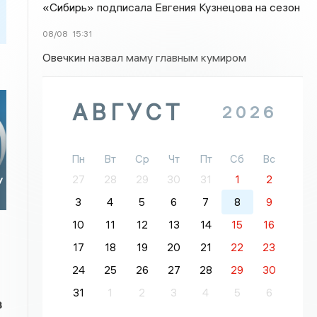
«Сибирь» подписала Евгения Кузнецова на сезон
08/08
15:31
Овечкин назвал маму главным кумиром
АВГУСТ
2026
Пн
Вт
Ср
Чт
Пт
Сб
Вс
27
28
29
30
31
1
2
У
3
4
5
6
7
8
9
10
11
12
13
14
15
16
17
18
19
20
21
22
23
24
25
26
27
28
29
30
31
1
2
3
4
5
6
в