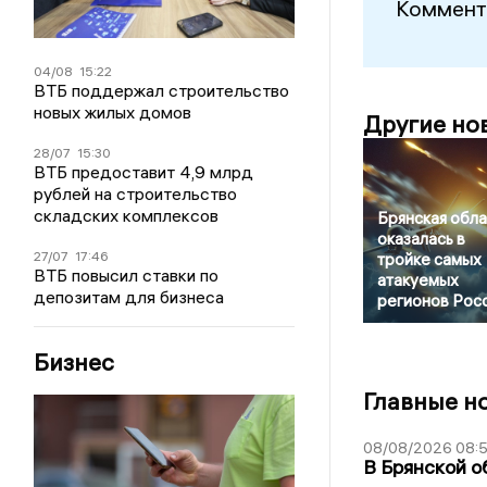
Коммент
04/08
15:22
ВТБ поддержал строительство
новых жилых домов
Другие но
28/07
15:30
ВТБ предоставит 4,9 млрд
рублей на строительство
складских комплексов
Брянская обла
оказалась в
27/07
17:46
тройке самых
ВТБ повысил ставки по
атакуемых
депозитам для бизнеса
регионов Рос
Бизнес
Главные н
08/08/2026 08:
В Брянской о