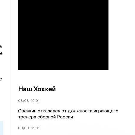
а
ие
е
Наш Хоккей
08/08
16:01
Овечкин отказался от должности играющего
тренера сборной России
08/08
16:01