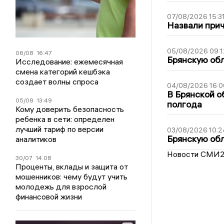
07/08/2026 15:3
Назвали прич
05/08/2026 09:1
06/08
16:47
Брянскую обл
Исследование: ежемесячная
смена категорий кешбэка
создает волны спроса
04/08/2026 16:0
В Брянской о
05/08
13:49
полгода
Кому доверить безопасность
ребенка в сети: определен
лучший тариф по версии
03/08/2026 10:2
Брянскую обл
аналитиков
Новости СМИ
30/07
14:08
Проценты, вклады и защита от
мошенников: чему будут учить
молодежь для взрослой
финансовой жизни