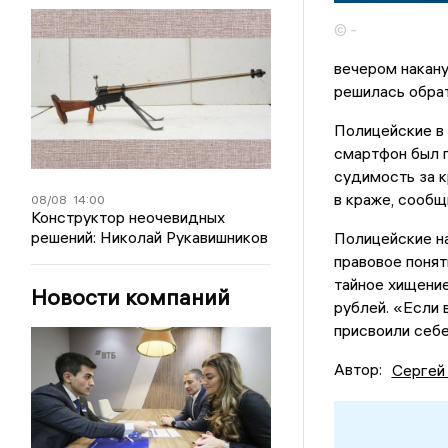
© -
вечером накану
решилась обрат
Полицейские в 
смартфон был п
судимость за к
в краже, сообщ
08/08
14:00
Конструктор неочевидных
решений: Николай Рукавишников
Полицейские на
правовое понят
тайное хищени
Новости компаний
рублей. «Если 
присвоили себе
Автор:
Сергей