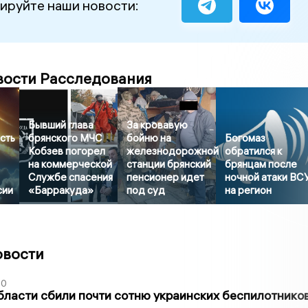
ируйте наши новости:
вости Расследования
Бывший глава
За кровавую
сть
брянского МЧС
бойню на
Богомаз
Кобзев погорел
железнодорожной
обратился к
на коммерческой
станции брянский
брянцам после
Службе спасения
пенсионер идет
ночной атаки ВС
сии
«Барракуда»
под суд
на регион
овости
50
бласти сбили почти сотню украинских беспилотнико