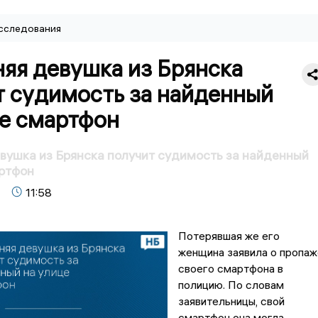
сследования
яя девушка из Брянска
т судимость за найденный
це смартфон
вушка из Брянска получит судимость за найденный
ртфон
11:58
Потерявшая же его
женщина заявила о пропаж
своего смартфона в
полицию. По словам
заявительницы, свой
смартфон она могла