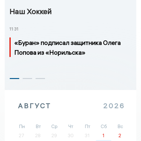
Наш Хоккей
11:31
«Буран» подписал защитника Олега
Попова из «Норильска»
АВГУСТ
2026
Пн
Вт
Ср
Чт
Пт
Сб
Вс
27
28
29
30
31
1
2