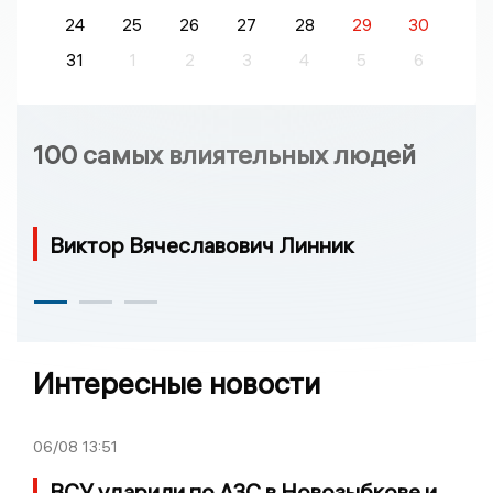
24
25
26
27
28
29
30
31
1
2
3
4
5
6
100 самых влиятельных людей
Виктор Вячеславович Линник
Интересные новости
06/08
13:51
ВСУ ударили по АЗС в Новозыбкове и