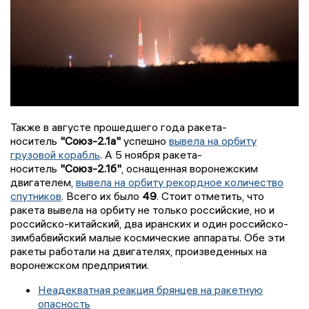
Также в августе прошедшего года ракета-
носитель
"Союз-2.1а"
успешно
вывела на орбиту
грузовой корабль
. А 5 ноября ракета-
носитель
"Союз-2.1б"
, оснащенная воронежским
двигателем,
вывела на орбиту рекордное количество
спутников
. Всего их было
49
. Стоит отметить, что
ракета вывела на орбиту не только российские, но и
российско-китайский, два иранских и один российско-
зимбабвийский малые космические аппараты. Обе эти
ракеты работали на двигателях, произведенных на
воронежском предприятии.
Неадекватная реакция брянцев на ракетную
опасность