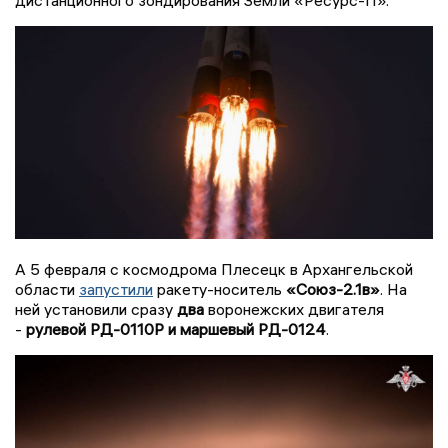
дистанционного зондирования Земли «Ресурс-П».
А 5 февраля с космодрома Плесецк в Архангельской
области
запустили
ракету-носитель
«Союз-2.1в»
. На
ней установили сразу
два
воронежских двигателя
-
рулевой РД-0110Р и маршевый РД-0124
.