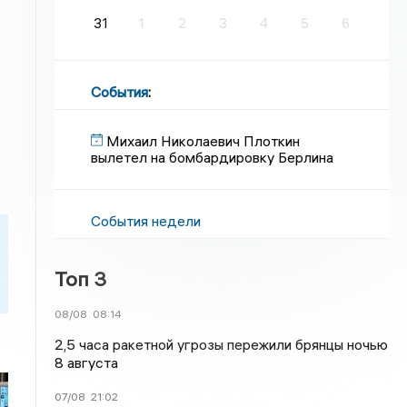
31
1
2
3
4
5
6
События
:
Михаил Николаевич Плоткин
вылетел на бомбардировку Берлина
События недели
Топ 3
08/08
08:14
2,5 часа ракетной угрозы пережили брянцы ночью
8 августа
07/08
21:02