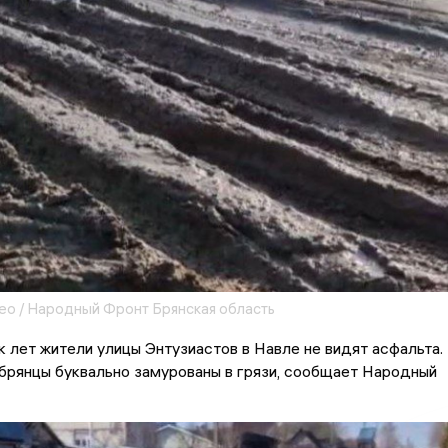
ео / Народный Фронт Брянская область
 лет жители улицы Энтузиастов в Навле не видят асфальта.
брянцы буквально замурованы в грязи, сообщает Народный