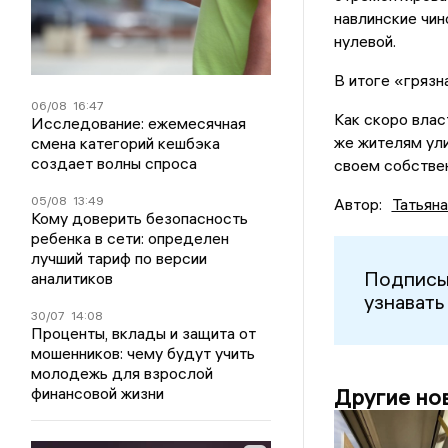
навлинские чин
нулевой.
В итоге «грязн
06/08
16:47
Как скоро влас
Исследование: ежемесячная
же жителям ули
смена категорий кешбэка
создает волны спроса
своем собстве
05/08
13:49
Автор:
Татьян
Кому доверить безопасность
ребенка в сети: определен
лучший тариф по версии
Подписы
аналитиков
узнавать
30/07
14:08
Проценты, вклады и защита от
мошенников: чему будут учить
молодежь для взрослой
финансовой жизни
Другие но