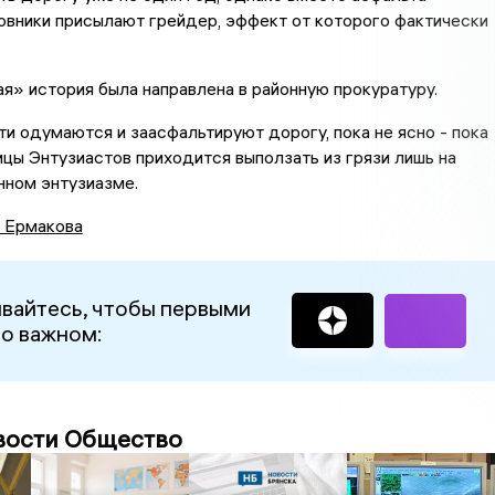
овники присылают грейдер, эффект от которого фактически
ая» история была направлена в районную прокуратуру.
ти одумаются и заасфальтируют дорогу, пока не ясно - пока
цы Энтузиастов приходится выползать из грязи лишь на
нном энтузиазме.
а Ермакова
вайтесь, чтобы первыми
 о важном:
вости Общество