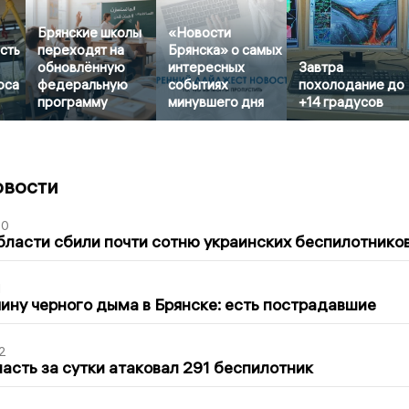
Брянские школы
«Новости
сть
переходят на
Брянска» о самых
обновлённую
интересных
Завтра
оса
федеральную
событиях
похолодание до
программу
минувшего дня
+14 градусов
овости
50
бласти сбили почти сотню украинских беспилотнико
1
ину черного дыма в Брянске: есть пострадавшие
2
асть за сутки атаковал 291 беспилотник