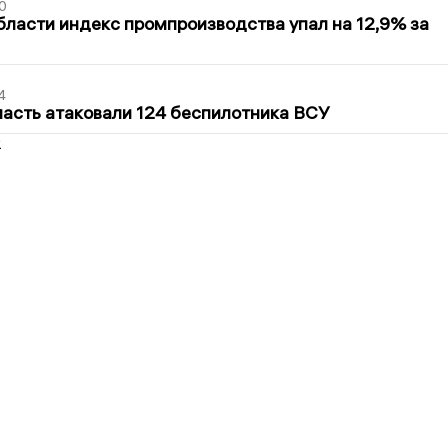
0
бласти индекс промпроизводства упал на 12,9% за
4
асть атаковали 124 беспилотника ВСУ
2