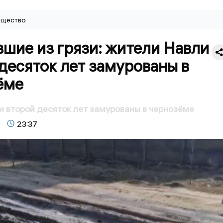
щество
шие из грязи: жители Навли
десяток лет замурованы в
ёме
 второй десяток лет замурованы в чернозёме
23:37