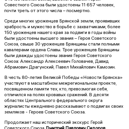
Совестного Союза были удостоены 11 657 человек,
почти треть от этого числа – посмертно.
Среди многих уроженцев Брянской земли, проявивших
храбрость и мужество в борьбе с захватчиками, более
150 уроженцев нашего края за подвиги в годы войны
были удостоены высшего звания – Героя Советского
Союза, свыше 30 уроженцев Брянщины стали полными
кавалерами ордена Славы. Трое уроженцев Брянщины
были дважды удостоены звания Героя Советского
Союза: Александр Алексеевич Головачев, Давид
Абрамович Драгунский, Павел Михайлович Камозин.
В честь 80-летия Великой Победы «Новости Брянска»
участвуют в масштабном межрегиональном проекте,
посвященном памяти тех, кто, превозмогая себя,
отличился на полях кровавых сражений. В десяти
областях Центрального федерального округа
журналисты ежедневно рассказывают о подвигах своих
земляков - Героев Советского Союза.
Продолжает наш исторический экскурс Герой
Советского Союза
Дмитрий Павлович Сидоров
.