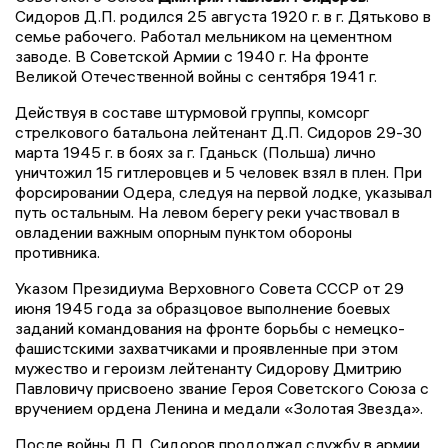
Сидоров Д.П. родился 25 августа 1920 г. в г. Дятьково в
семье рабочего. Работал мельником на цементном
заводе. В Советской Армии с 1940 г. На фронте
Великой Отечественной войны с сентября 1941 г.
Действуя в составе штурмовой группы, комсорг
стрелкового батальона лейтенант Д.П. Сидоров 29-30
марта 1945 г. в боях за г. Гданьск (Польша) лично
уничтожил 15 гитлеровцев и 5 человек взял в плен. При
форсировании Одера, следуя на первой лодке, указывал
путь остальным. На левом берегу реки участвовал в
овладении важным опорным пунктом обороны
противника.
Указом Президиума Верховного Совета СССР от 29
июня 1945 года за образцовое выполнение боевых
заданий командования на фронте борьбы с немецко-
фашистскими захватчиками и проявленные при этом
мужество и героизм лейтенанту Сидорову Дмитрию
Павловичу присвоено звание Героя Советского Союза с
вручением ордена Ленина и медали «Золотая Звезда».
После войны Д.П. Сидоров продолжал службу в армии.