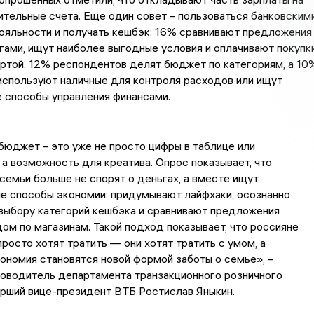
ительные счета. Еще один совет – пользоваться банковским
ояльности и получать кешбэк: 16% сравнивают предложения
гами, ищут наиболее выгодные условия и оплачивают покупк
ртой. 12% респондентов делят бюджет по категориям, а 10
используют наличные для контроля расходов или ищут
е способы управления финансами.
юджет – это уже не просто цифры в таблице или
 а возможность для креатива. Опрос показывает, что
семьи больше не спорят о деньгах, а вместе ищут
е способы экономии: придумывают лайфхаки, осознанно
выбору категорий кешбэка и сравнивают предложения
ом по магазинам. Такой подход показывает, что россияне
просто хотят тратить — они хотят тратить с умом, а
ономия становятся новой формой заботы о семье», –
оводитель департамента транзакционного розничного
арший вице-президент ВТБ Ростислав Яныкин.