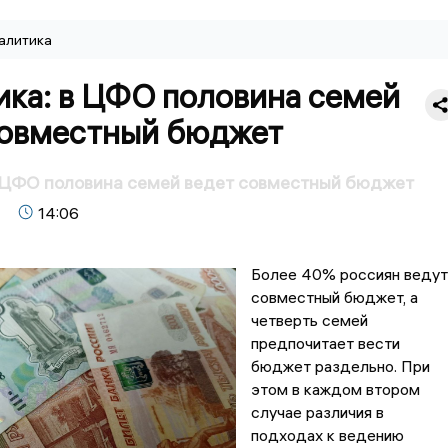
алитика
ика: в ЦФО половина семей
совместный бюджет
в ЦФО половина семей ведет совместный бюджет
14:06
Более 40% россиян ведут
совместный бюджет, а
четверть семей
предпочитает вести
бюджет раздельно. При
этом в каждом втором
случае различия в
подходах к ведению