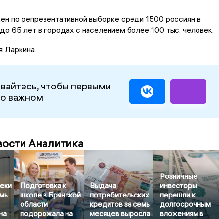
ен по репрезентативной выборке среди 1500 россиян в
 до 65 лет в городах с населением более 100 тыс. человек.
я Ларкина
вайтесь, чтобы первыми
 о важном:
вости Аналитика
Розничные
еки
Подготовка к
Выдача
инвесторы
емь
школе в Брянской
потребительских
перешли к
области
кредитов за семь
долгосрочным
на
подорожала на
месяцев выросла
вложениям в