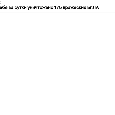
2
ебе за сутки уничтожено 175 вражеских БпЛА
2