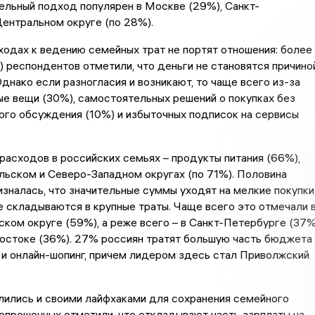
дельный подход популярен в Москве (29%), Санкт-
ентральном округе (по 28%).
ходах к ведению семейных трат не портят отношения: более
 респондентов отметили, что деньги не становятся причино
Однако если разногласия и возникают, то чаще всего из-за
ые вещи (30%), самостоятельных решений о покупках без
го обсуждения (10%) и избыточных подписок на сервисы
 расходов в российских семьях – продукты питания (66%),
льском и Северо-Западном округах (по 71%). Половина
зналась, что значительные суммы уходят на мелкие покупки
е складываются в крупные траты. Чаще всего это отмечали 
ком округе (59%), а реже всего – в Санкт-Петербурге (37%
Востоке (36%). 27% россиян тратят большую часть бюджета
 и онлайн-шопинг, причем лидером здесь стал Приволжский
лились и своими лайфхаками для сохранения семейного
прошенных отметили, что откладывают часть зарплаты на