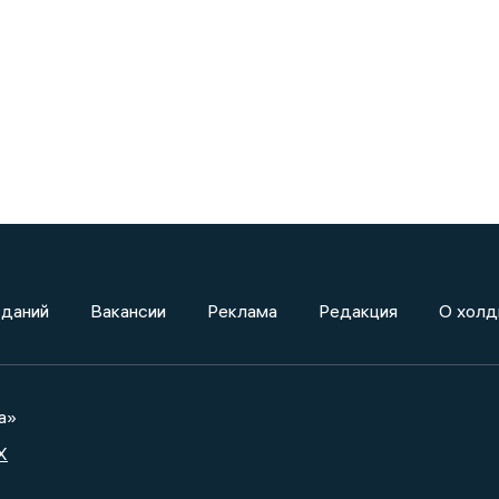
зданий
Вакансии
Реклама
Редакция
О холд
а»
X