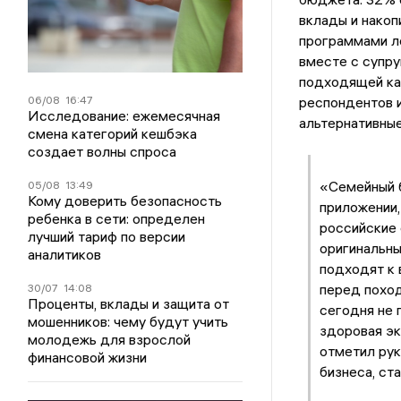
вклады и накоп
программами л
вместе с супру
подходящей ка
06/08
16:47
респондентов 
Исследование: ежемесячная
альтернативны
смена категорий кешбэка
создает волны спроса
«Семейный б
05/08
13:49
Кому доверить безопасность
приложении,
ребенка в сети: определен
российские 
лучший тариф по версии
оригинальны
аналитиков
подходят к 
перед поход
30/07
14:08
Проценты, вклады и защита от
сегодня не 
мошенников: чему будут учить
здоровая эк
молодежь для взрослой
отметил рук
финансовой жизни
бизнеса, ст