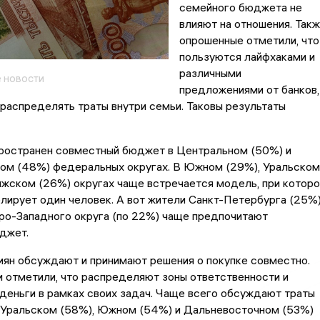
семейного бюджета не
влияют на отношения. Так
опрошенные отметили, что
пользуются лайфхаками и
различными
 новости
предложениями от банков,
распределять траты внутри семьи. Таковы результаты
ространен совместный бюджет в Центральном (50%) и
ом (48%) федеральных округах. В Южном (29%), Уральском
жском (26%) округах чаще встречается модель, при которо
ирует один человек. А вот жители Санкт-Петербурга (25%)
ро-Западного округа (по 22%) чаще предпочитают
джет.
иян обсуждают и принимают решения о покупке совместно.
 отметили, что распределяют зоны ответственности и
деньги в рамках своих задач. Чаще всего обсуждают траты
в Уральском (58%), Южном (54%) и Дальневосточном (53%)