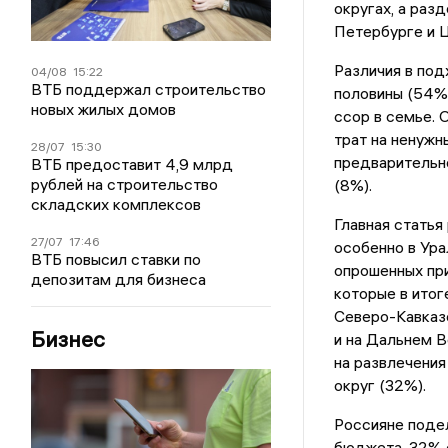
округах, а раз
Петербурге и Ц
Различия в под
04/08
15:22
ВТБ поддержал строительство
половины (54%)
новых жилых домов
ссор в семье. 
трат на ненужн
28/07
15:30
предварительно
ВТБ предоставит 4,9 млрд
рублей на строительство
(8%).
складских комплексов
Главная статья
27/07
17:46
особенно в Ура
ВТБ повысил ставки по
опрошенных при
депозитам для бизнеса
которые в итог
Северо-Кавказс
Бизнес
и на Дальнем 
на развлечения
округ (32%).
Россияне поде
бюджета. 32% о