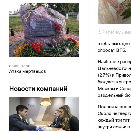
© Региональные
чтобы выгодно 
опроса* ВТБ.
Наиболее расп
06/08
17:00
Дальневосточн
Атака мертвецов
(27%) и Привол
бюджет контрол
Новости компаний
Москвы и Севе
раздельный бю
Половина росс
Около четверти
каждый тратит 
внутри семьи 