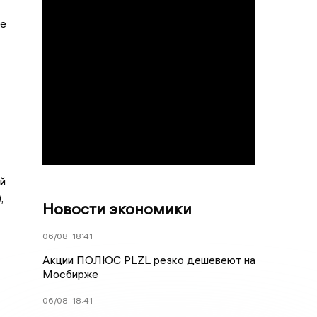
же
й
,
Новости экономики
06/08
18:41
Акции ПОЛЮС PLZL резко дешевеют на
Мосбирже
06/08
18:41