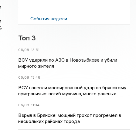
и
События недели
и
%
Топ 3
06/08
13:51
ВСУ ударили по АЗС в Новозыбкове и убили
мирного жителя
06/08
13:48
ВСУ нанесли массированный удар по брянскому
приграничью: погиб мужчина, много раненых
06/08
11:34
Взрыв в Брянске: мощный грохот прогремел в
нескольких районах города