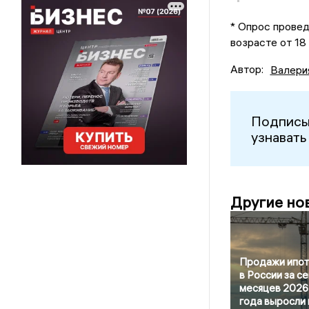
* Опрос провед
возрасте от 18
Автор:
Валери
Подписы
узнавать
Другие но
Продажи ипот
в России за с
месяцев 2026
года выросли 