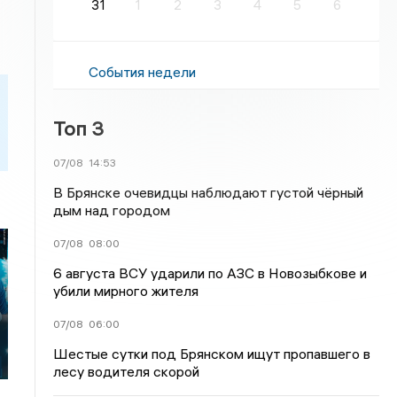
31
1
2
3
4
5
6
События недели
Топ 3
07/08
14:53
В Брянске очевидцы наблюдают густой чёрный
дым над городом
07/08
08:00
6 августа ВСУ ударили по АЗС в Новозыбкове и
убили мирного жителя
07/08
06:00
Шестые сутки под Брянском ищут пропавшего в
лесу водителя скорой