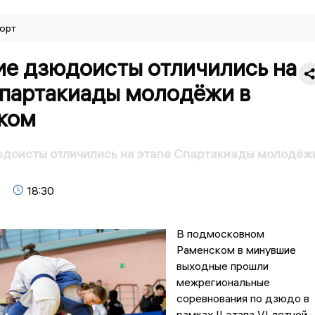
орт
ие дзюдоисты отличились на
Спартакиады молодёжи в
ком
юдоисты отличились на этапе Спартакиады молодёж
18:30
В подмосковном
Раменском в минувшие
выходные прошли
межрегиональные
соревнования по дзюдо в
рамках II этапа VI летней