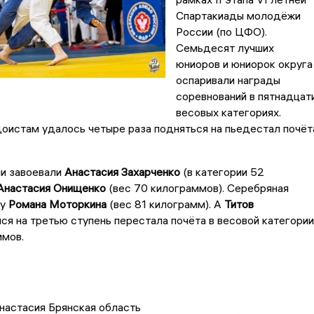
Спартакиады молодёжи
России (по ЦФО).
Семьдесят лучших
юниоров и юниорок округа
оспаривали награды
соревнований в пятнадцат
весовых категориях.
оистам удалось четыре раза подняться на пьедестал почёт
и завоевали
Анастасия Захарченко
(в категории 52
Анастасия Онищенко
(вес 70 килограммов). Серебряная
ту
Романа Моторкина
(вес 81 килограмм). А
Титов
ся на третью ступень перестала почёта в весовой категории
ммов.
Анастасия Брянская область