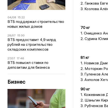
2. Ганжова Евг
3. Козлова Алё
04/08
15:22
ВТБ поддержал строительство
новых жилых домов
70 кг
1. Онищенко Ан
28/07
15:30
2. Сурина Юли
ВТБ предоставит 4,9 млрд
рублей на строительство
складских комплексов
81 кг
27/07
17:46
ВТБ повысил ставки по
1. Новиков Дми
депозитам для бизнеса
2. Моторкин Ро
3. Гуленков Ал
3. Ахполов Хет
Бизнес
90 кг
1. Кожевников 
2. Шаньгин Ки
3. Рубченков В