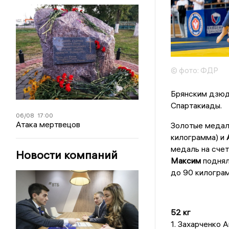
© фото: ФДР
Брянским дзюд
Спартакиады.
06/08
17:00
Атака мертвецов
Золотые медал
килограмма) и
медаль на сче
Новости компаний
Максим
поднял
до 90 килогра
52 кг
1. Захарченко 