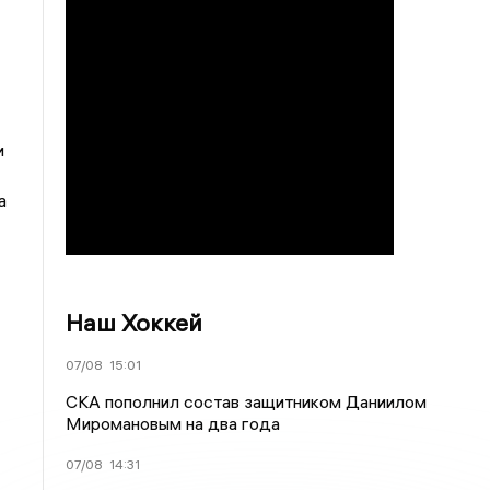
и
а
Наш Хоккей
07/08
15:01
СКА пополнил состав защитником Даниилом
Миромановым на два года
07/08
14:31