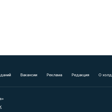
зданий
Вакансии
Реклама
Редакция
О холд
а»
X