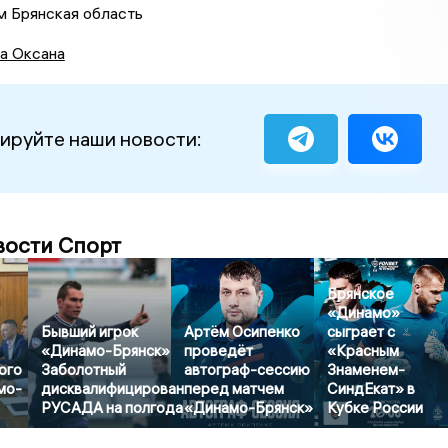
м Брянская область
а Оксана
ируйте наши новости:
вости Спорт
Брянское
«Динамо»
Бывший игрок
Артём Осипенко
сыграет с
«Динамо-Брянск»
проведёт
«Красным
ого
Заболотный
автограф-сессию
Знаменем-
мо-
дисквалифицирован
перед матчем
СиндЕкат» в
РУСАДА на полгода
«Динамо-Брянск»
Кубке России