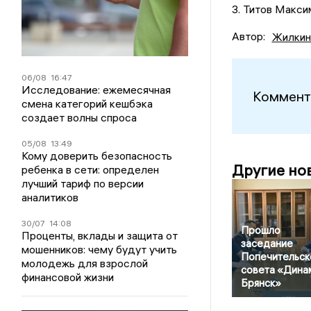
3. Титов Макси
Автор:
Жилкин
06/08
16:47
Исследование: ежемесячная
Коммент
смена категорий кешбэка
создает волны спроса
05/08
13:49
Кому доверить безопасность
Другие но
ребенка в сети: определен
лучший тариф по версии
аналитиков
30/07
14:08
Прошло
Проценты, вклады и защита от
заседание
мошенников: чему будут учить
Попечительск
молодежь для взрослой
совета «Дина
финансовой жизни
Брянск»