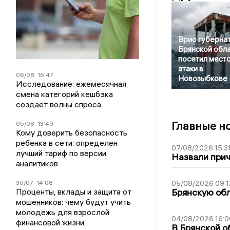
Врио губерна
Брянской обл
посетил мест
атаки в
06/08
16:47
Новозыбкове
Исследование: ежемесячная
смена категорий кешбэка
создает волны спроса
Главные н
05/08
13:49
Кому доверить безопасность
ребенка в сети: определен
07/08/2026 15:3
лучший тариф по версии
Назвали прич
аналитиков
30/07
14:08
05/08/2026 09:1
Проценты, вклады и защита от
Брянскую обл
мошенников: чему будут учить
молодежь для взрослой
04/08/2026 16:0
финансовой жизни
В Брянской о