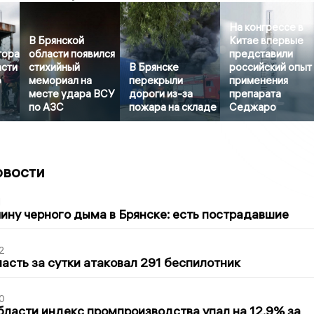
На конгрессе в
В Брянской
Китае впервые
тора
области появился
представили
асти
стихийный
В Брянске
российский опыт
о
мемориал на
перекрыли
применения
месте удара ВСУ
дороги из-за
препарата
по АЗС
пожара на складе
Седжаро
овости
1
ину черного дыма в Брянске: есть пострадавшие
2
асть за сутки атаковал 291 беспилотник
0
бласти индекс промпроизводства упал на 12,9% за