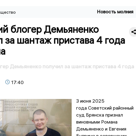
Новость молния
щество
ий блогер Демьяненко
 за шантаж пристава 4 года
ча
гер Демьяненко получил за шантаж пристава 4 года
17:40
3 июня 2025
года Советский районный
суд Брянска признал
виновными Романа
Демьяненко и Евгения
Бутрима в совершении