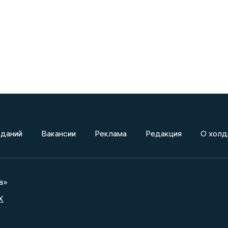
зданий
Вакансии
Реклама
Редакция
О холд
а»
X