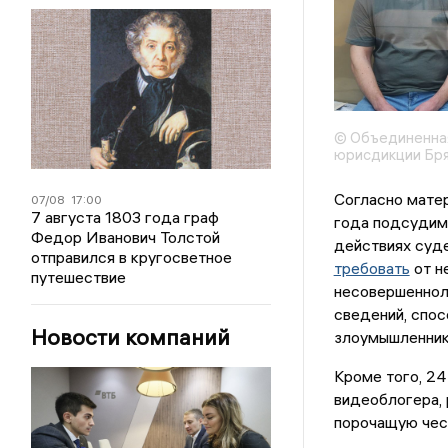
© Объединенна
юрисдикции Бря
Согласно матер
07/08
17:00
7 августа 1803 года граф
года подсудим
Федор Иванович Толстой
действиях суде
отправился в кругосветное
требовать
от н
путешествие
несовершеннол
сведений, спос
Новости компаний
злоумышленники
Кроме того, 24
видеоблогера,
порочащую чест