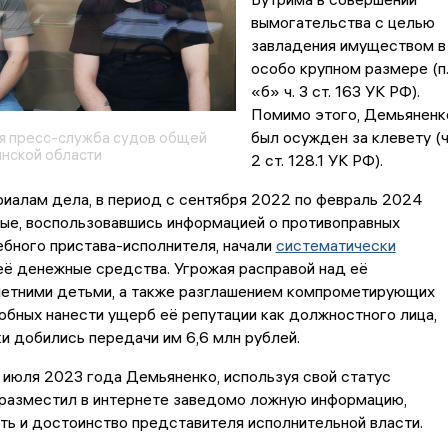
вымогательства с целью
завладения имуществом в
особо крупном размере (п
«б» ч. 3 ст. 163 УК РФ).
Помимо этого, Демьяненк
был осужден за клевету (ч
я пресс-служба судов общей
нской области
2 ст. 128.1 УК РФ).
иалам дела, в период с сентября 2022 по февраль 2024
ые, воспользовавшись информацией о противоправных
бного пристава-исполнителя, начали
систематически
её денежные средства. Угрожая расправой над её
етними детьми, а также разглашением компрометирующих
обных нанести ущерб её репутации как должностного лица,
 добились передачи им 6,6 млн рублей.
 июля 2023 года Демьяненко, используя свой статус
 разместил в интернете заведомо ложную информацию,
ь и достоинство представителя исполнительной власти.