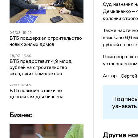
Суд назначил н
Демьяненко – 4
колонии строго
Также частично
04/08
15:22
взыскано 6,6 м
ВТБ поддержал строительство
новых жилых домов
рублей в счёт 
28/07
15:30
Приговор пока 
ВТБ предоставит 4,9 млрд
установленном
рублей на строительство
складских комплексов
Автор:
Сергей
27/07
17:46
ВТБ повысил ставки по
депозитам для бизнеса
Подписы
узнавать
Бизнес
Другие но