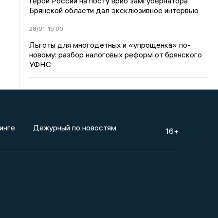
Герой России на посту врио замгубернатора
Брянской области дал эксклюзивное интервью
28/01
15:00
Льготы для многодетных и «упрощенка» по-
новому: разбор налоговых реформ от брянского
УФНС
инге
Дежурный по новостям
16+