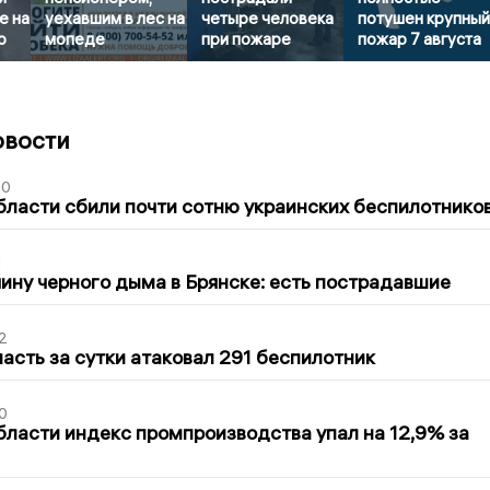
е на
уехавшим в лес на
четыре человека
потушен крупны
о
мопеде
при пожаре
пожар 7 августа
овости
50
бласти сбили почти сотню украинских беспилотнико
1
ину черного дыма в Брянске: есть пострадавшие
2
асть за сутки атаковал 291 беспилотник
0
бласти индекс промпроизводства упал на 12,9% за