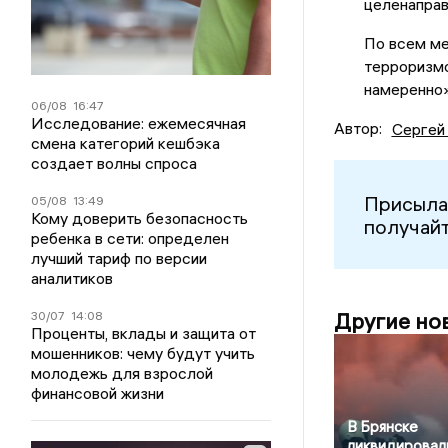
целенаправ
По всем м
терроризм
намеренно»
06/08
16:47
Исследование: ежемесячная
Автор:
Сергей
смена категорий кешбэка
создает волны спроса
Присыла
05/08
13:49
Кому доверить безопасность
получайт
ребенка в сети: определен
лучший тариф по версии
аналитиков
Другие но
30/07
14:08
Проценты, вклады и защита от
мошенников: чему будут учить
молодежь для взрослой
финансовой жизни
В Брянске
ликвидировал