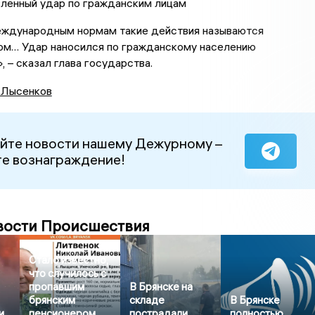
ленный удар по гражданским лицам
еждународным нормам такие действия называются
ом… Удар наносился по гражданскому населению
, – сказал глава государства.
 Лысенков
йте новости нашему Дежурному –
е вознаграждение!
вости Происшествия
Стало известно,
что случилось с
пропавшим
В Брянске на
брянским
складе
В Брянске
и
пенсионером,
пострадали
полностью