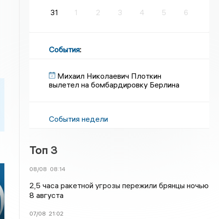
31
1
2
3
4
5
6
События
:
Михаил Николаевич Плоткин
вылетел на бомбардировку Берлина
События недели
Топ 3
08/08
08:14
2,5 часа ракетной угрозы пережили брянцы ночью
8 августа
07/08
21:02