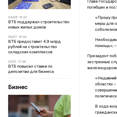
Глава государ
погибших и по
«Прошу пра
04/08
15:22
ВТБ поддержал строительство
меры для о
новых жилых домов
соболезнов
28/07
15:30
Необходим
ВТБ предоставит 4,9 млрд
помощь», –
рублей на строительство
складских комплексов
Президент поб
экстренные слу
27/07
17:46
ВТБ повысил ставки по
железнодорожн
депозитам для бизнеса
«Недавний 
областях –
Бизнес
совершении
политическ
В ходе воо
граждански