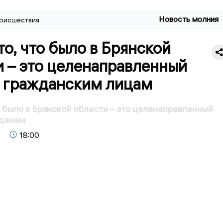
Новость молния
оисшествия
то, что было в Брянской
 – это целенаправленный
о гражданским лицам
то было в Брянской области – это целенаправленный
жданам
18:00