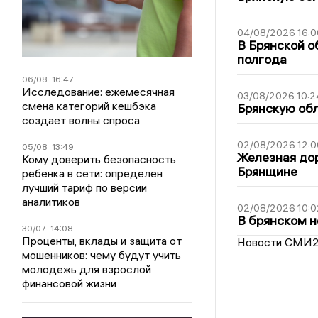
04/08/2026 16:0
В Брянской о
полгода
06/08
16:47
Исследование: ежемесячная
03/08/2026 10:2
смена категорий кешбэка
Брянскую обл
создает волны спроса
02/08/2026 12:0
05/08
13:49
Железная дор
Кому доверить безопасность
Брянщине
ребенка в сети: определен
лучший тариф по версии
аналитиков
02/08/2026 10:0
В брянском н
30/07
14:08
Проценты, вклады и защита от
Новости СМИ
мошенников: чему будут учить
молодежь для взрослой
финансовой жизни