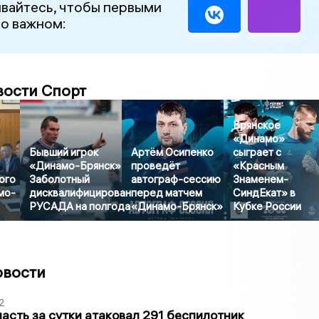
вайтесь, чтобы первыми
 о важном:
вости Спорт
Брянское
«Динамо»
Бывший игрок
Артём Осипенко
сыграет с
«Динамо-Брянск»
проведёт
«Красным
ого
Заболотный
автограф-сессию
Знаменем-
мо-
дисквалифицирован
перед матчем
СиндЕкат» в
РУСАДА на полгода
«Динамо-Брянск»
Кубке России
овости
2
асть за сутки атаковал 291 беспилотник