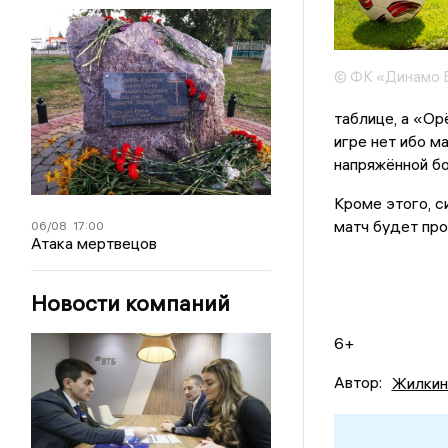
© ФК «Динамо 
таблице, а «Ор
игре нет ибо м
напряжённой бо
Кроме этого, с
матч будет про
06/08
17:00
Атака мертвецов
Новости компаний
6+
Автор:
Жилкин