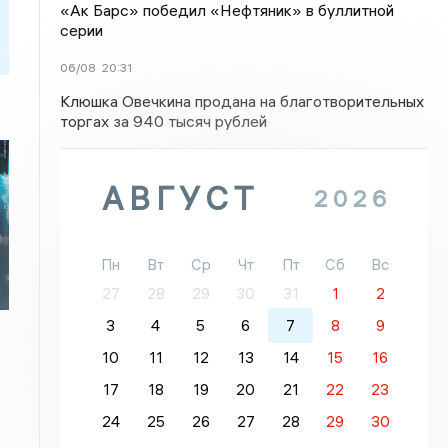
«Ак Барс» победил «Нефтяник» в буллитной
серии
06/08
20:31
Клюшка Овечкина продана на благотворительных
торгах за 940 тысяч рублей
АВГУСТ
2026
Пн
Вт
Ср
Чт
Пт
Сб
Вс
27
28
29
30
31
1
2
3
4
5
6
7
8
9
10
11
12
13
14
15
16
17
18
19
20
21
22
23
24
25
26
27
28
29
30