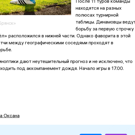
После 11 туров команды
находятся на разных
полюсах турнирной
таблицы. Динамовцы веду
Брянск»
борьбу за первую строчку 
ёл» расположился в нижней части. Однако фаворита в этой
атчи между географическими соседями проходят в
рьбе.
иноптики дают неутешительный прогноз и не исключено, что
ходить под аккомпанемент дождя. Начало игры в 17.00.
а Оксана