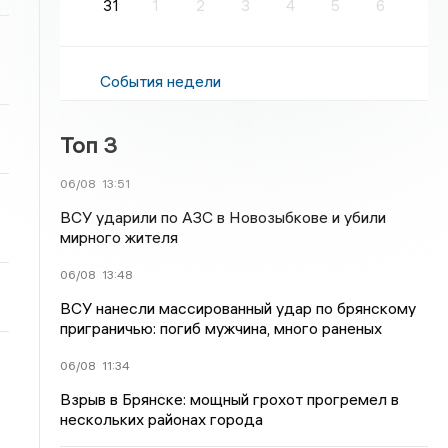
31
1
2
3
4
5
6
События недели
Топ 3
06/08
13:51
ВСУ ударили по АЗС в Новозыбкове и убили
мирного жителя
06/08
13:48
ВСУ нанесли массированный удар по брянскому
приграничью: погиб мужчина, много раненых
06/08
11:34
Взрыв в Брянске: мощный грохот прогремел в
нескольких районах города