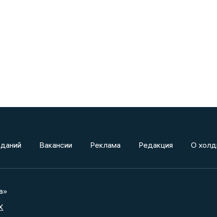
зданий
Вакансии
Реклама
Редакция
О холд
а»
X