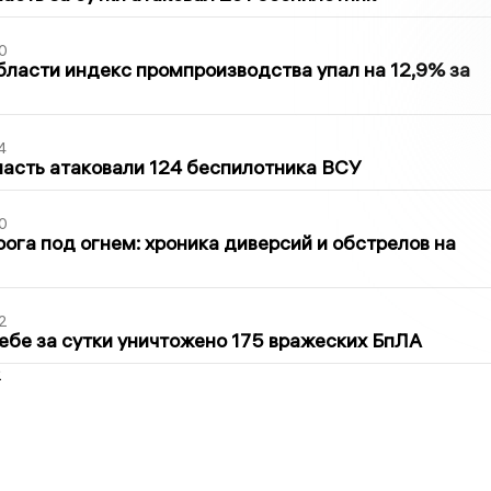
0
бласти индекс промпроизводства упал на 12,9% за
4
асть атаковали 124 беспилотника ВСУ
0
ога под огнем: хроника диверсий и обстрелов на
2
ебе за сутки уничтожено 175 вражеских БпЛА
2