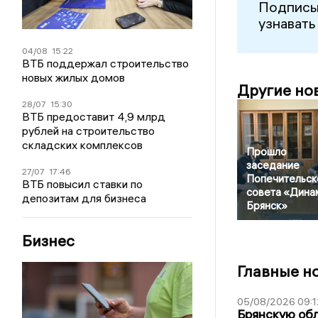
Подписы
узнавать
04/08
15:22
ВТБ поддержал строительство
новых жилых домов
Другие но
28/07
15:30
ВТБ предоставит 4,9 млрд
рублей на строительство
складских комплексов
Прошло
заседание
27/07
17:46
Попечительск
ВТБ повысил ставки по
совета «Дина
депозитам для бизнеса
Брянск»
Бизнес
Главные н
05/08/2026 09:1
Брянскую обл