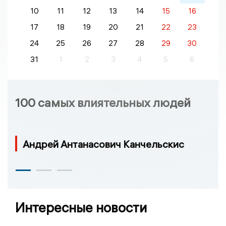
10
11
12
13
14
15
16
17
18
19
20
21
22
23
24
25
26
27
28
29
30
31
1
2
3
4
5
6
100 самых влиятельных людей
Андрей Антанасович Канчельскис
Интересные новости