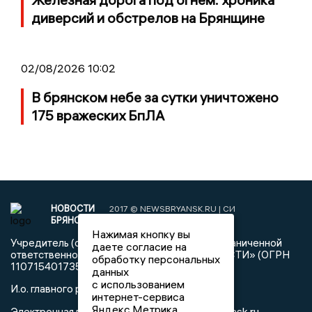
диверсий и обстрелов на Брянщине
02/08/2026 10:02
В брянском небе за сутки уничтожено
175 вражеских БпЛА
НОВОСТИ
2017 © NEWSBRYANSK.RU | СИ
БРЯНСКА
«Новости Брянска»
Нажимая кнопку вы
Учредитель (соучредители): Общество с ограниченной
даете согласие на
ответственностью «РЕГИОНАЛЬНЫЕ НОВОСТИ» (ОГРН
обработку персональных
1107154017354)
данных
с использованием
И.о. главного редактора Карпухин А.А.
интернет-сервиса
Яндекс.Метрика,
info@newsbryansk.ru
Электронная почта редакции: