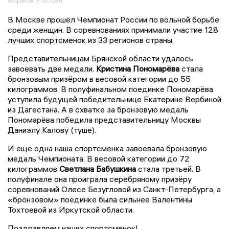
В Москве прошёл Чемпионат России по вольной борьбе
среди женщин. В соревнованиях принимали участие 128
лучших спортсменок из 33 регионов страны.
Представительницам Брянской области удалось
завоевать две медали.
Кристина Пономарёва
стала
бронзовым призёром в весовой категории до 55
килограммов. В полуфинальном поединке Пономарёва
уступила будущей победительнице Екатерине Вербиной
из Дагестана. А в схватке за бронзовую медаль
Пономарёва победила представительницу Москвы
Даниэлу Калову (туше).
И ещё одна наша спортсменка завоевала бронзовую
медаль Чемпионата. В весовой категории до 72
килограммов
Светлана Бабушкина
стала третьей. В
полуфинале она проиграла серебряному призёру
соревнований Олесе Безугловой из Санкт-Петербурга, а
«бронзовом» поединке была сильнее Валентины
Тохтоевой из Иркутской области.
Поздравляем наших спортсменок!