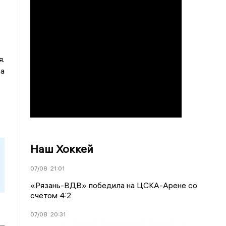
я.
ка
Наш Хоккей
07/08
21:01
«Рязань-ВДВ» победила на ЦСКА-Арене со
счётом 4:2
07/08
20:31