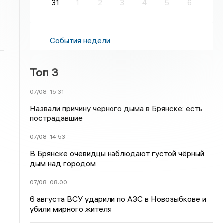
31
1
2
3
4
5
6
События недели
Топ 3
07/08
15:31
Назвали причину черного дыма в Брянске: есть
пострадавшие
07/08
14:53
В Брянске очевидцы наблюдают густой чёрный
дым над городом
07/08
08:00
6 августа ВСУ ударили по АЗС в Новозыбкове и
убили мирного жителя