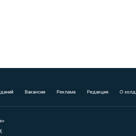
зданий
Вакансии
Реклама
Редакция
О холд
а»
X