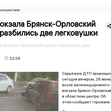
оисшествия
вокзала Брянск-Орловский
 разбились две легковушки
а Брянск-Орловский вдрызг разбились две
22:29
Серьёзное ДТП произошл
сегодня вечером, 26 июня
возле железнодорожного
вокзала Брянск-Орловски
в областном центре. Об
этом сообщают горожане.