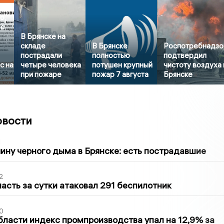
о,
 с
В Брянске на
складе
В Брянске
Роспотребнадзо
пострадали
полностью
подтвердил
с на
четыре человека
потушен крупный
чистоту воздуха 
при пожаре
пожар 7 августа
Брянске
овости
1
ину черного дыма в Брянске: есть пострадавшие
2
асть за сутки атаковал 291 беспилотник
0
бласти индекс промпроизводства упал на 12,9% за