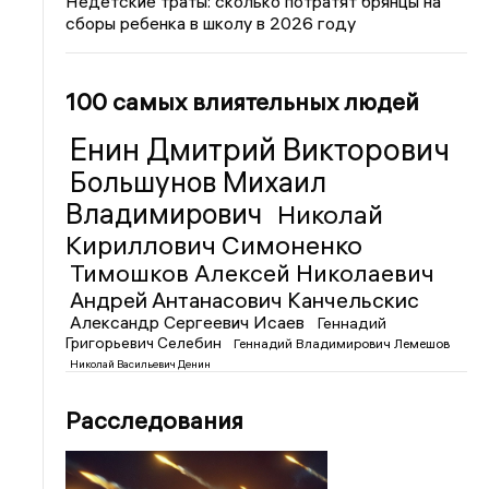
Недетские траты: сколько потратят брянцы на
сборы ребенка в школу в 2026 году
100 самых влиятельных людей
Енин Дмитрий Викторович
Большунов Михаил
Владимирович
Николай
Кириллович Симоненко
Тимошков Алексей Николаевич
Андрей Антанасович Канчельскис
Александр Сергеевич Исаев
Геннадий
Григорьевич Селебин
Геннадий Владимирович Лемешов
Николай Васильевич Денин
Расследования