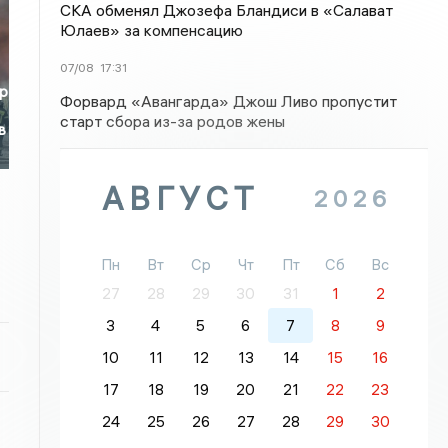
СКА обменял Джозефа Бландиси в «Салават
Юлаев» за компенсацию
07/08
17:31
р
Форвард «Авангарда» Джош Ливо пропустит
старт сбора из-за родов жены
в
АВГУСТ
2026
Пн
Вт
Ср
Чт
Пт
Сб
Вс
27
28
29
30
31
1
2
3
4
5
6
7
8
9
10
11
12
13
14
15
16
17
18
19
20
21
22
23
24
25
26
27
28
29
30