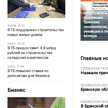
Стало известн
что случилось
пропавшим
брянским
04/08
15:22
пенсионером,
ВТБ поддержал строительство
уехавшим в ле
новых жилых домов
мопеде
28/07
15:30
ВТБ предоставит 4,9 млрд
рублей на строительство
Главные н
складских комплексов
27/07
17:46
07/08/2026 15:3
ВТБ повысил ставки по
Назвали прич
депозитам для бизнеса
05/08/2026 09:1
Бизнес
Брянскую обл
04/08/2026 16:0
В Брянской о