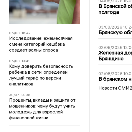
04/08/2026 16:0
В Брянской о
полгода
03/08/2026 10:2
Брянскую обл
06/08
16:47
Исследование: ежемесячная
смена категорий кешбэка
02/08/2026 12:0
создает волны спроса
Железная дор
Брянщине
05/08
13:49
Кому доверить безопасность
ребенка в сети: определен
02/08/2026 10:0
лучший тариф по версии
В брянском н
аналитиков
Новости СМИ
30/07
14:08
Проценты, вклады и защита от
мошенников: чему будут учить
молодежь для взрослой
финансовой жизни