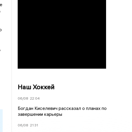
е
е
о
о
Наш Хоккей
06/08
22:04
Богдан Киселевич рассказал о планах по
завершении карьеры
06/08
21:31