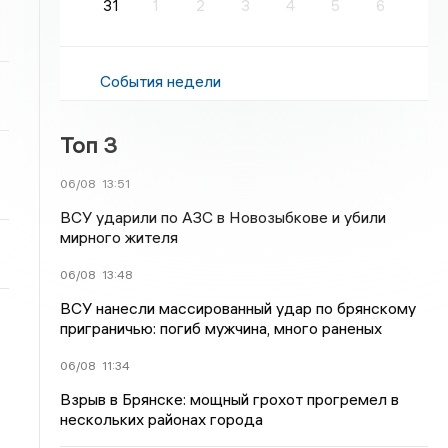
31
1
2
3
4
5
6
События недели
Топ 3
06/08
13:51
ВСУ ударили по АЗС в Новозыбкове и убили
мирного жителя
06/08
13:48
ВСУ нанесли массированный удар по брянскому
приграничью: погиб мужчина, много раненых
06/08
11:34
Взрыв в Брянске: мощный грохот прогремел в
нескольких районах города