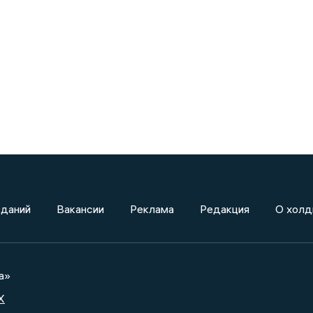
зданий
Вакансии
Реклама
Редакция
О холд
а»
X