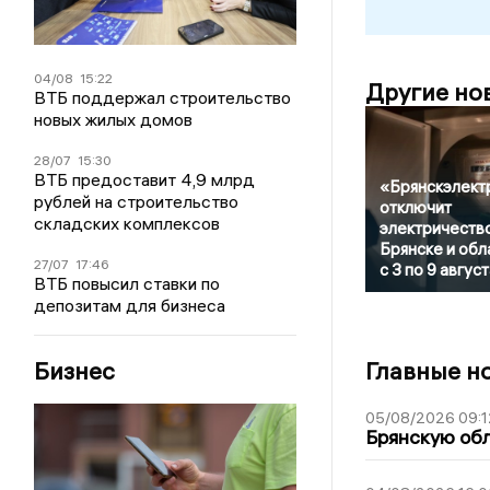
04/08
15:22
Другие но
ВТБ поддержал строительство
новых жилых домов
28/07
15:30
ВТБ предоставит 4,9 млрд
«Брянскэлект
рублей на строительство
отключит
складских комплексов
электричество
Брянске и обл
27/07
17:46
с 3 по 9 август
ВТБ повысил ставки по
депозитам для бизнеса
Бизнес
Главные н
05/08/2026 09:1
Брянскую обл