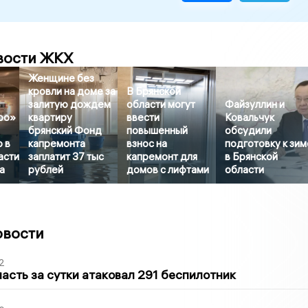
вости ЖКХ
Женщине без
кровли на доме за
В Брянской
залитую дождем
области могут
Файзуллин и
ро»
квартиру
ввести
Ковальчук
брянский Фонд
повышенный
обсудили
 в
капремонта
взнос на
подготовку к зим
асти
заплатит 37 тыс
капремонт для
в Брянской
а
рублей
домов с лифтами
области
овости
2
асть за сутки атаковал 291 беспилотник