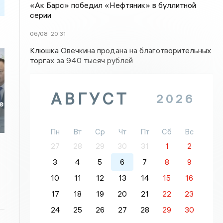
«Ак Барс» победил «Нефтяник» в буллитной
серии
06/08
20:31
Клюшка Овечкина продана на благотворительных
торгах за 940 тысяч рублей
АВГУСТ
2026
е
Пн
Вт
Ср
Чт
Пт
Сб
Вс
27
28
29
30
31
1
2
3
4
5
6
7
8
9
10
11
12
13
14
15
16
17
18
19
20
21
22
23
24
25
26
27
28
29
30