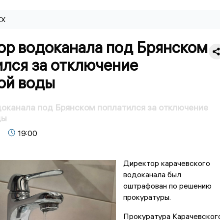
КХ
ор водоканала под Брянском
ился за отключение
ой воды
оканала под Брянском поплатился за отключение
ды
19:00
Директор карачевского
водоканала был
оштрафован по решению
прокуратуры.
Прокуратура Карачевског