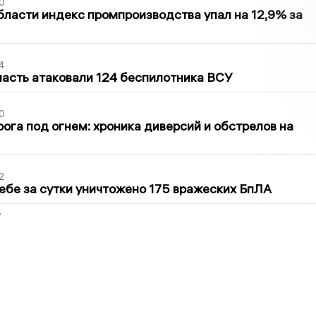
0
бласти индекс промпроизводства упал на 12,9% за
4
асть атаковали 124 беспилотника ВСУ
0
ога под огнем: хроника диверсий и обстрелов на
2
ебе за сутки уничтожено 175 вражеских БпЛА
2