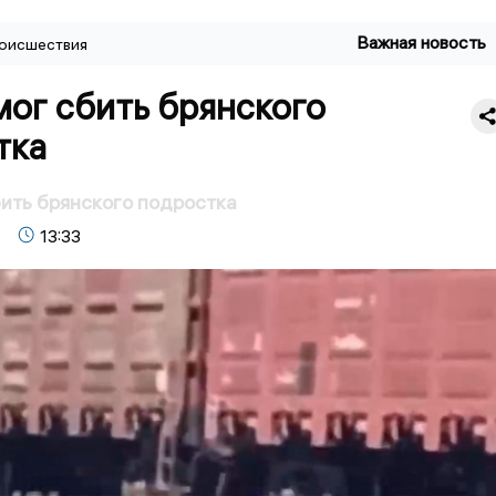
Важная новость
оисшествия
ог сбить брянского
тка
ить брянского подростка
13:33