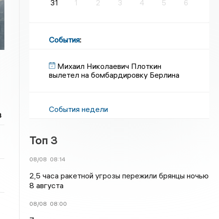
31
1
2
3
4
5
6
а
События
:
Михаил Николаевич Плоткин
вылетел на бомбардировку Берлина
События недели
в
Топ 3
08/08
08:14
2,5 часа ракетной угрозы пережили брянцы ночью
8 августа
08/08
08:00