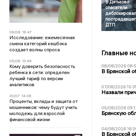
В Дятьково
спасатели
деблокирова
пострадавшег
ДТП
06/08
16:47
Исследование: ежемесячная
смена категорий кешбэка
создает волны спроса
Главные н
05/08
13:49
Кому доверить безопасность
08/08/2026 08:
В Брянской о
ребенка в сети: определен
лучший тариф по версии
аналитиков
07/08/2026 15:3
Назвали прич
30/07
14:08
Проценты, вклады и защита от
мошенников: чему будут учить
05/08/2026 09:1
Брянскую обл
молодежь для взрослой
финансовой жизни
04/08/2026 16:0
В Брянской о