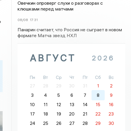
Овечкин опроверг слухи о разговорах с
клюшками перед матчами
08/08
17:31
о
Панарин считает, что Россия не сыграет в новом
формате Матча звезд НХЛ
АВГУСТ
2026
Пн
Вт
Ср
Чт
Пт
Сб
Вс
27
28
29
30
31
1
2
3
4
5
6
7
8
9
10
11
12
13
14
15
16
17
18
19
20
21
22
23
24
25
26
27
28
29
30