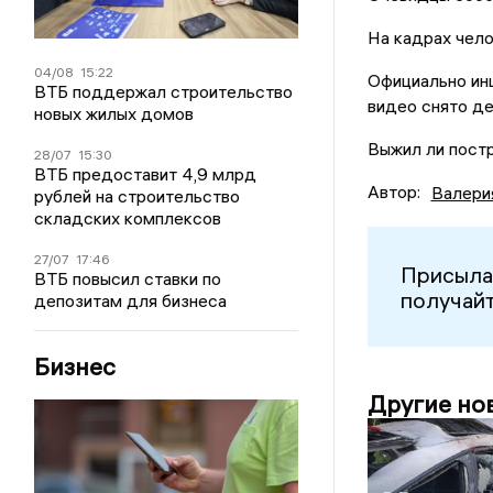
На кадрах чело
04/08
15:22
Официально инц
ВТБ поддержал строительство
видео снято де
новых жилых домов
Выжил ли постр
28/07
15:30
ВТБ предоставит 4,9 млрд
Автор:
Валери
рублей на строительство
складских комплексов
27/07
17:46
Присыла
ВТБ повысил ставки по
получайт
депозитам для бизнеса
Бизнес
Другие но