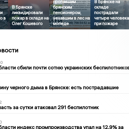
пропавшим
В Брянске на
В Брянске
брянским
складе
ли
ликвидировали
пенсионером,
пострадали
о в
пожар в складе на
уехавшим в лес на
четыре человек
Олег Кошевого
мопеде
при пожаре
овости
50
бласти сбили почти сотню украинских беспилотнико
1
ину черного дыма в Брянске: есть пострадавшие
2
асть за сутки атаковал 291 беспилотник
0
бласти индекс промпроизводства упал на 12,9% за