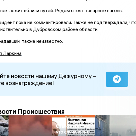
век лежит вблизи путей. Рядом стоят товарные вагоны.
идент пока не комментировали. Также не подтверждали, чт
йствительно в Дубровском районе области.
адавший, также неизвестно.
я Ларкина
йте новости нашему Дежурному –
е вознаграждение!
вости Происшествия
Стало известно,
что случилось с