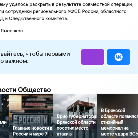
му удалось раскрыть в результате совместной операции,
ли сотрудники регионального УФСБ России, областного
Д и Следственного комитета.
 Лысенков
вайтесь, чтобы первыми
 о важном:
вости Общество
В Брянской
Врио губернатора
области появилс
али
Брянской области
стихийный
Главные новости в
посетил место
мемориал на
8
России и мире 7
атаки в
месте удара ВС