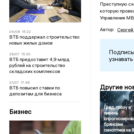
Преступную схе
которую прове
Управления МВ
Автор:
Сергей
04/08
15:22
ВТБ поддержал строительство
новых жилых домов
Подписы
28/07
15:30
узнавать
ВТБ предоставит 4,9 млрд
рублей на строительство
складских комплексов
27/07
17:46
Другие но
ВТБ повысил ставки по
депозитам для бизнеса
Град, грозу и
Бизнес
ливень
спрогнозиров
брянские
синоптики на 