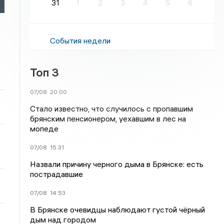
31
1
2
3
4
5
6
События недели
Топ 3
07/08
20:00
Стало известно, что случилось с пропавшим
брянским пенсионером, уехавшим в лес на
мопеде
07/08
15:31
Назвали причину черного дыма в Брянске: есть
пострадавшие
07/08
14:53
В Брянске очевидцы наблюдают густой чёрный
дым над городом