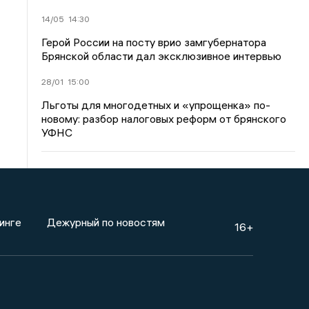
14/05
14:30
Герой России на посту врио замгубернатора
Брянской области дал эксклюзивное интервью
28/01
15:00
Льготы для многодетных и «упрощенка» по-
новому: разбор налоговых реформ от брянского
УФНС
инге
Дежурный по новостям
16+