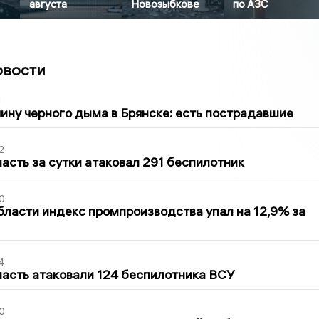
августа
Новозыбкове
по АЗС
овости
1
ину черного дыма в Брянске: есть пострадавшие
2
асть за сутки атаковал 291 беспилотник
0
бласти индекс промпроизводства упал на 12,9% за
4
асть атаковали 124 беспилотника ВСУ
0