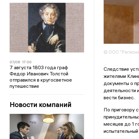
© ООО "Региона
07/08
17:00
7 августа 1803 года граф
Следствие уста
Федор Иванович Толстой
жителями Клин
отправился в кругосветное
документы о п
путешествие
деятельности и
вести бизнес.
Новости компаний
По приговору с
принудительных
месяцев до 1 г
испытательный 