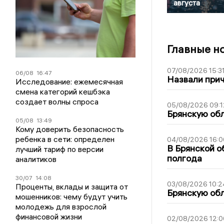
августа
Главные н
07/08/2026 15:3
06/08
16:47
Назвали прич
Исследование: ежемесячная
смена категорий кешбэка
создает волны спроса
05/08/2026 09:1
Брянскую обл
05/08
13:49
Кому доверить безопасность
ребенка в сети: определен
04/08/2026 16:0
В Брянской о
лучший тариф по версии
полгода
аналитиков
30/07
14:08
03/08/2026 10:2
Проценты, вклады и защита от
Брянскую обл
мошенников: чему будут учить
молодежь для взрослой
финансовой жизни
02/08/2026 12:0