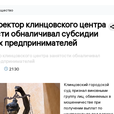
щество
ректор клинцовского центра
сти обналичивал субсидии
х предпринимателей
 клинцовского центра занятости обналичивал
едпринимателей
21:30
Клинцовский городской
суд признал виновными
группу лиц, обвиняемых в
мошенничестве при
получении выплат по
нацпроекту по поддержке