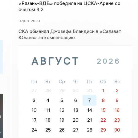
«Рязань-ВДВ» победила на ЦСКА-Арене со
счётом 4:2
07/08
20:31
СКА обменял Джозефа Бландиси в «Салават
Юлаев» за компенсацию
АВГУСТ
2026
Пн
Вт
Ср
Чт
Пт
Сб
Вс
27
28
29
30
31
1
2
3
4
5
6
7
8
9
10
11
12
13
14
15
16
я
17
18
19
20
21
22
23
24
25
26
27
28
29
30
У