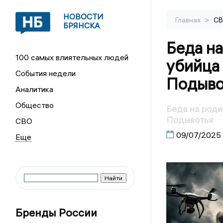
НОВОСТИ
>
Главная
С
БРЯНСКА
Беда на
100 самых влиятельных людей
убийца
События недели
Подыво
Аналитика
Общество
Беда на роди
Подывотья
СВО
09/07/2025
Бренды России