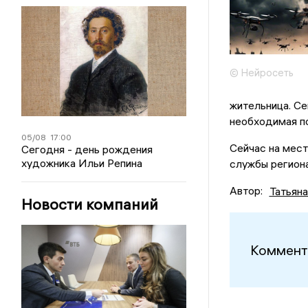
© Нейросеть
жительница. Се
необходимая п
05/08
17:00
Сейчас на мест
Сегодня - день рождения
художника Ильи Репина
службы региона
Автор:
Татьян
Новости компаний
Коммент