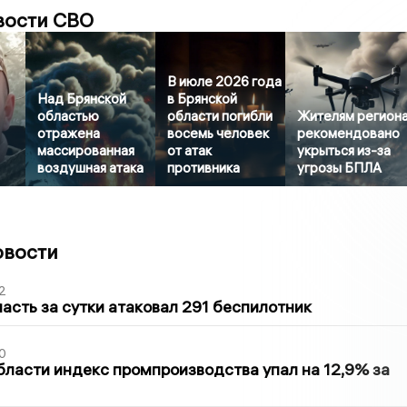
вости СВО
В июле 2026 года
Над Брянской
в Брянской
областью
области погибли
Жителям регион
отражена
восемь человек
рекомендовано
массированная
от атак
укрыться из-за
воздушная атака
противника
угрозы БПЛА
овости
2
асть за сутки атаковал 291 беспилотник
0
бласти индекс промпроизводства упал на 12,9% за