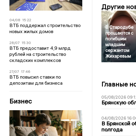
Другие но
04/08
15:22
ВТБ поддержал строительство
В Стародубе
новых жилых домов
прощаются с
погибшим
28/07
15:30
младшим
ВТБ предоставит 4,9 млрд
сержантом
рублей на строительство
Жихаревым
складских комплексов
27/07
17:46
ВТБ повысил ставки по
депозитам для бизнеса
Главные н
05/08/2026 09:1
Бизнес
Брянскую обл
04/08/2026 16:0
В Брянской о
полгода