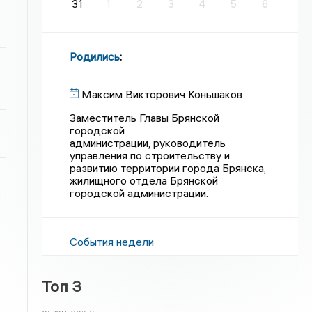
31
1
2
3
4
5
6
Родились
:
Максим Викторович Коньшаков
Заместитель Главы Брянской
городской
администрации, руководитель
управления по строительству и
развитию территории города Брянска,
жилищного отдела Брянской
городской администрации.
События недели
Топ 3