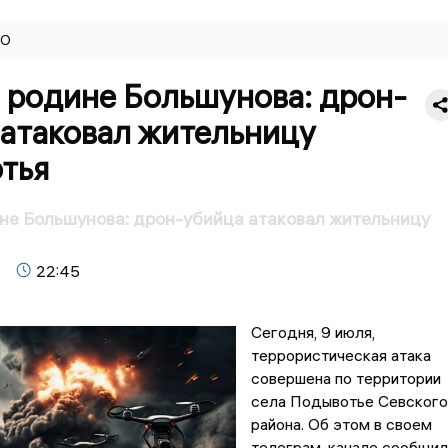
ВО
 родине Большунова: дрон-
 атаковал жительницу
тья
не Большунова: дрон-убийца атаковал жительницу
22:45
Сегодня, 9 июля,
террористическая атака
совершена по территории
села Подывотье Севского
района. Об этом в своем
телеграм-канале сообщил