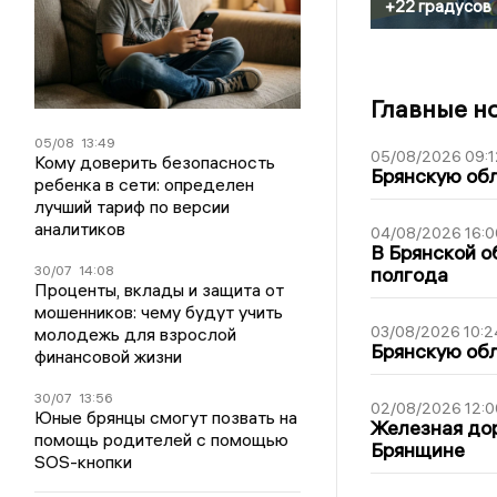
+22 градусов
Главные н
05/08
13:49
05/08/2026 09:1
Кому доверить безопасность
Брянскую обл
ребенка в сети: определен
лучший тариф по версии
аналитиков
04/08/2026 16:0
В Брянской о
30/07
14:08
полгода
Проценты, вклады и защита от
мошенников: чему будут учить
03/08/2026 10:2
молодежь для взрослой
Брянскую обл
финансовой жизни
30/07
13:56
02/08/2026 12:0
Юные брянцы смогут позвать на
Железная дор
помощь родителей с помощью
Брянщине
SOS-кнопки