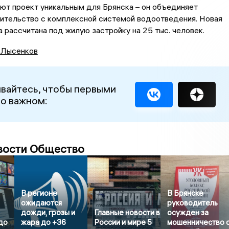
ют проект уникальным для Брянска – он объединяет
ительство с комплексной системой водоотведения. Новая
 рассчитана под жилую застройку на 25 тыс. человек.
 Лысенков
вайтесь, чтобы первыми
 о важном:
вости Общество
В регионе
В Брянске
ожидаются
руководитель
дожди, грозы и
Главные новости в
осужден за
до
жара до +36
России и мире 5
мошенничество 