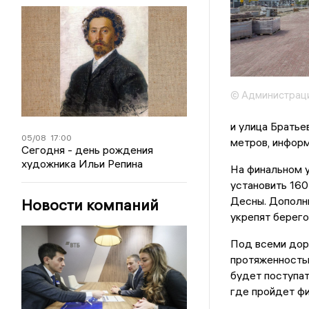
© Администраци
и улица Братье
05/08
17:00
метров, инфор
Сегодня - день рождения
художника Ильи Репина
На финальном у
установить 160
Десны. Дополн
Новости компаний
укрепят берег
Под всеми дор
протяженностью
будет поступат
где пройдет ф