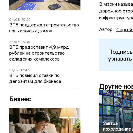
В мэрии называ
дорожное стро
инфраструктура
04/08
15:22
ВТБ поддержал строительство
Автор:
Сергей
новых жилых домов
28/07
15:30
ВТБ предоставит 4,9 млрд
Подписы
рублей на строительство
узнавать
складских комплексов
27/07
17:46
ВТБ повысил ставки по
депозитам для бизнеса
Другие но
Бизнес
Завтра
похолодание 