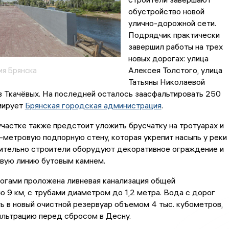
обустройство новой
улично-дорожной сети.
Подрядчик практически
завершил работы на трех
новых дорогах: улица
Алексея Толстого, улица
я Брянска
Татьяны Николаевой
в Ткачёвых. На последней осталось заасфальтировать 250
мирует
Брянская городская администрация
.
частке также предстоит уложить брусчатку на тротуарах и
-метровую подпорную стену, которая укрепит насыпь у реки
ительно строители оборудуют декоративное ограждение и
овую линию бутовым камнем.
огами проложена ливневая канализация общей
 9 км, с трубами диаметром до 1,2 метра. Вода с дорог
ь в новый очистной резервуар объемом 4 тыс. кубометров,
ильтрацию перед сбросом в Десну.