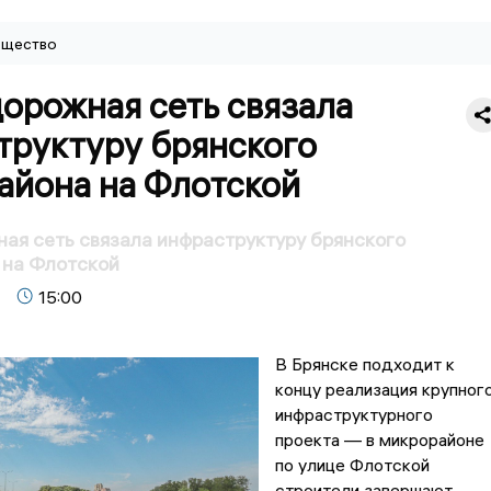
щество
орожная сеть связала
труктуру брянского
айона на Флотской
ая сеть связала инфраструктуру брянского
 на Флотской
15:00
В Брянске подходит к
концу реализация крупног
инфраструктурного
проекта — в микрорайоне
по улице Флотской
строители завершают