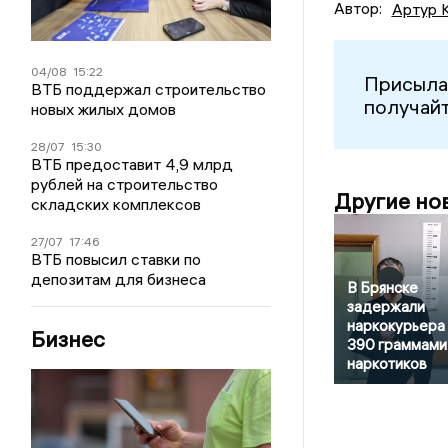
Автор:
Артур 
04/08
15:22
Присыла
ВТБ поддержал строительство
получайт
новых жилых домов
28/07
15:30
ВТБ предоставит 4,9 млрд
рублей на строительство
Другие но
складских комплексов
27/07
17:46
ВТБ повысил ставки по
депозитам для бизнеса
В Брянске
задержали
наркокурьера 
Бизнес
390 граммами
наркотиков