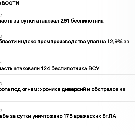
овости
2
асть за сутки атаковал 291 беспилотник
0
бласти индекс промпроизводства упал на 12,9% за
4
асть атаковали 124 беспилотника ВСУ
0
ога под огнем: хроника диверсий и обстрелов на
2
ебе за сутки уничтожено 175 вражеских БпЛА
2