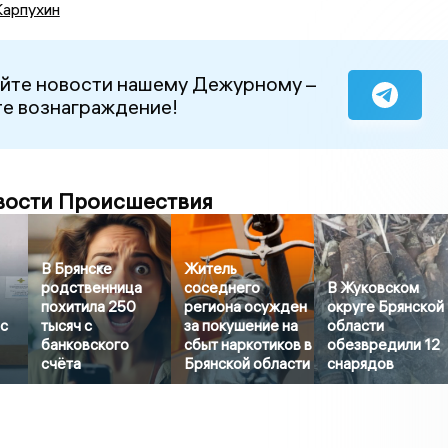
Карпухин
йте новости нашему Дежурному –
е вознаграждение!
вости Происшествия
В Брянске
Житель
родственница
соседнего
В Жуковском
похитила 250
региона осужден
округе Брянской
с
тысяч с
за покушение на
области
банковского
сбыт наркотиков в
обезвредили 12
счёта
Брянской области
снарядов