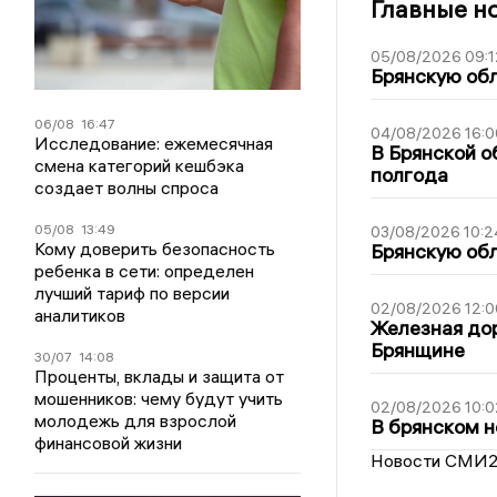
Главные н
05/08/2026 09:1
Брянскую обл
06/08
16:47
04/08/2026 16:0
Исследование: ежемесячная
В Брянской о
смена категорий кешбэка
полгода
создает волны спроса
05/08
13:49
03/08/2026 10:2
Кому доверить безопасность
Брянскую обл
ребенка в сети: определен
лучший тариф по версии
02/08/2026 12:0
аналитиков
Железная дор
Брянщине
30/07
14:08
Проценты, вклады и защита от
мошенников: чему будут учить
02/08/2026 10:0
молодежь для взрослой
В брянском н
финансовой жизни
Новости СМИ