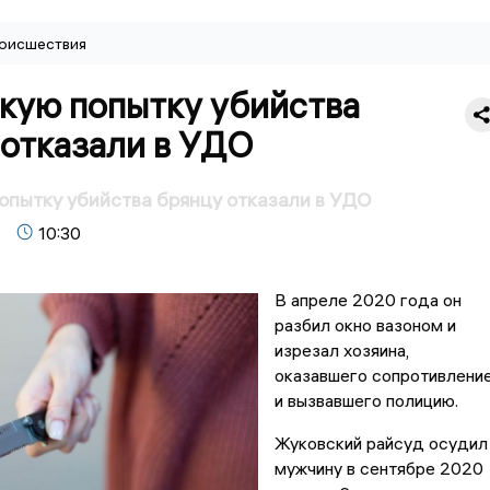
оисшествия
зкую попытку убийства
 отказали в УДО
опытку убийства брянцу отказали в УДО
10:30
В апреле 2020 года он
разбил окно вазоном и
изрезал хозяина,
оказавшего сопротивлени
и вызвавшего полицию.
Жуковский райсуд осудил
мужчину в сентябре 2020