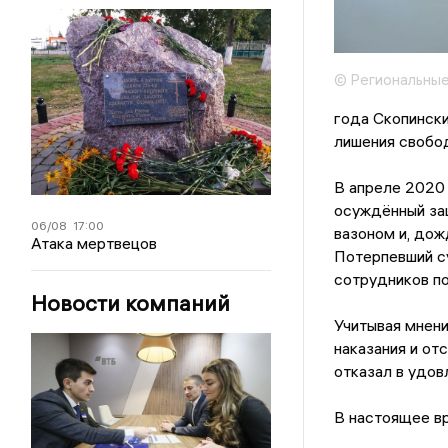
© Региональные
года Скопински
лишения свобо
В апреле 2020 
осуждённый заш
06/08
17:00
вазоном и, дож
Атака мертвецов
Потерпевший с
сотрудников по
Новости компаний
Учитывая мнени
наказания и от
отказал в удов
В настоящее вр