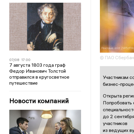
© ПАО Сбербан
07/08
17:00
7 августа 1803 года граф
Федор Иванович Толстой
отправился в кругосветное
Участникам с
путешествие
бизнес-процес
Открыта реги
Новости компаний
Попробовать 
специальност
до 2 сентября
участников
из ведущих в