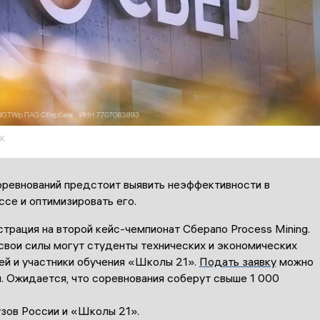
к
оревнований предстоит выявить неэффективности в
се и оптимизировать его.
страция на второй кейс-чемпионат
Сбера
по
Process
Mining
.
свои силы могут студенты технических и экономических
ей и участники обучения «Школы 21».
Подать заявку
можно
. Ожидается, что соревнования соберут свыше 1
000
узов России и «Школы 21».