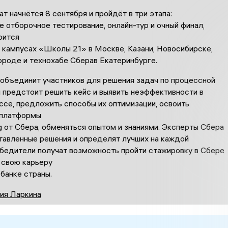
т начнётся 8 сентября и пройдёт в три этапа:
 отборочное тестирование, онлайн-тур и очный финал,
оится
в кампусах «Школы 21» в Москве, Казани, Новосибирске,
ороде и
технохабе
Сбера
в Екатеринбурге.
объединит участников для решения задач по процессной
 предстоит решить кейс и выявить неэффективности в
ссе, предложить способы их оптимизации, освоить
 платформы
g
от
Сбера
, обменяться опытом и знаниями. Эксперты
Сбера
тавленные решения и определят лучших на каждой
бедители получат возможность пройти стажировку в
Сбере
 свою карьеру
банке страны.
ия Ларкина