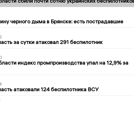
бласти сбили почти сотню украинских беспилотнико
1
ину черного дыма в Брянске: есть пострадавшие
2
асть за сутки атаковал 291 беспилотник
0
бласти индекс промпроизводства упал на 12,9% за
4
асть атаковали 124 беспилотника ВСУ
2