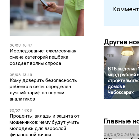
Коммент
Другие но
06/08
16:47
Исследование: ежемесячная
смена категорий кешбэка
создает волны спроса
ВТБ выделил 1
млрд рублей 
05/08
13:49
Кому доверить безопасность
строительств
ребенка в сети: определен
домов в
лучший тариф по версии
Чебоксарах
аналитиков
30/07
14:08
Проценты, вклады и защита от
Главные н
мошенников: чему будут учить
молодежь для взрослой
финансовой жизни
08/08/2026 08: