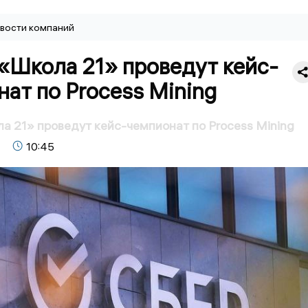
вости компаний
«Школа 21» проведут кейс-
ат по Process Mining
а 21» проведут кейс-чемпионат по Process Mining
10:45