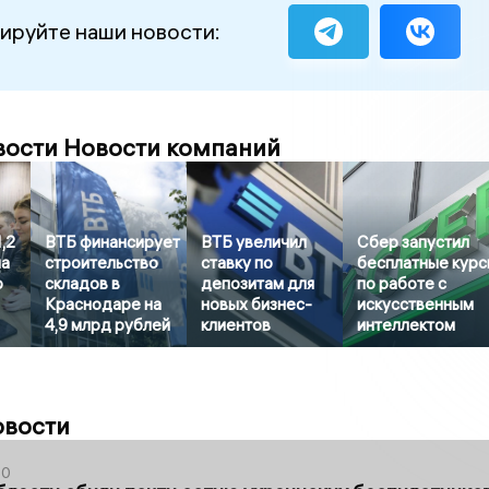
ируйте наши новости:
вости Новости компаний
,2
ВТБ финансирует
ВТБ увеличил
Сбер запустил
на
строительство
ставку по
бесплатные кур
о
складов в
депозитам для
по работе с
Краснодаре на
новых бизнес-
искусственным
4,9 млрд рублей
клиентов
интеллектом
овости
50