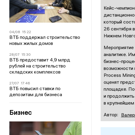
Кейс-чемпиона
дистанционное
который сост
26 сентября 
04/08
15:22
Нижнем Новг
ВТБ поддержал строительство
новых жилых домов
Мероприятие 
аналитике. Им
28/07
15:30
ВТБ предоставит 4,9 млрд
бизнес-проце
рублей на строительство
возможности
складских комплексов
Process
Minin
оценят предс
27/07
17:46
ВТБ повысил ставки по
площадке. По
депозитам для бизнеса
и продолжить
в крупнейшем 
Бизнес
Автор:
Валер