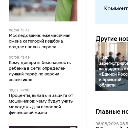
Коммент
06/08
16:47
Исследование: ежемесячная
Другие но
смена категорий кешбэка
создает волны спроса
05/08
13:49
ЦИК
Кому доверить безопасность
зарегистриро
ребенка в сети: определен
кандидатов о
лучший тариф по версии
«Единой Росс
аналитиков
в Брянской
области
30/07
14:08
Проценты, вклады и защита от
мошенников: чему будут учить
молодежь для взрослой
Главные н
финансовой жизни
08/08/2026 08: