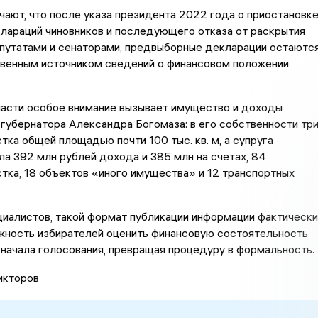
ают, что после указа президента 2022 года о приостановк
лараций чиновников и последующего отказа от раскрытия
путатами и сенаторами, предвыборные декларации остаютс
твенным источником сведений о финансовом положении
ласти особое внимание вызывает имущество и доходы
убернатора Александра Богомаза: в его собственности тр
тка общей площадью почти 100 тыс. кв. м, а супруга
а 392 млн рублей дохода и 385 млн на счетах, 84
тка, 18 объектов «иного имущества» и 12 транспортных
иалистов, такой формат публикации информации фактически
жность избирателей оценить финансовую состоятельность
начала голосования, превращая процедуру в формальность.
икторов