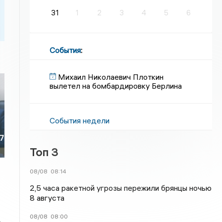
31
1
2
3
4
5
6
События
:
Михаил Николаевич Плоткин
вылетел на бомбардировку Берлина
События недели
67
Топ 3
08/08
08:14
2,5 часа ракетной угрозы пережили брянцы ночью
8 августа
08/08
08:00