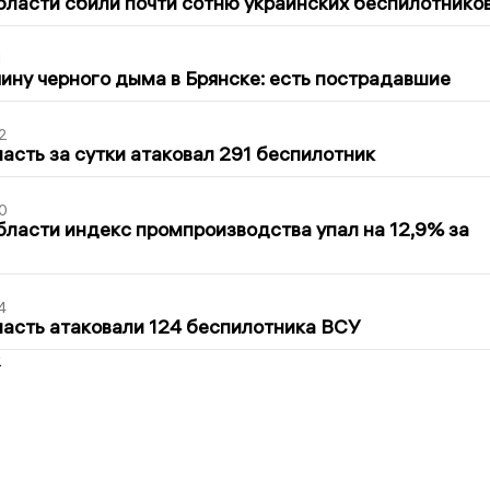
бласти сбили почти сотню украинских беспилотнико
1
ину черного дыма в Брянске: есть пострадавшие
2
асть за сутки атаковал 291 беспилотник
0
бласти индекс промпроизводства упал на 12,9% за
4
асть атаковали 124 беспилотника ВСУ
2