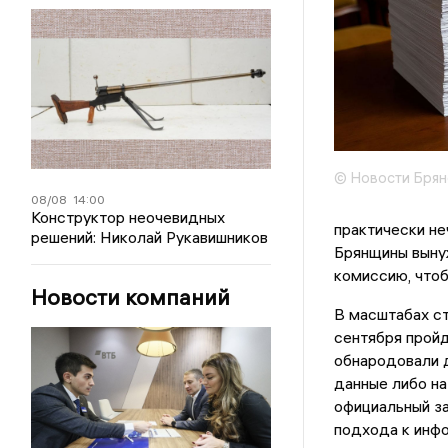
© Новости Брян
08/08
14:00
Конструктор неочевидных
практически не
решений: Николай Рукавишников
Брянщины выну
комиссию, чтоб
Новости компаний
В масштабах ст
сентября пройд
обнародовали 
данные либо на
официальный за
подхода к инф