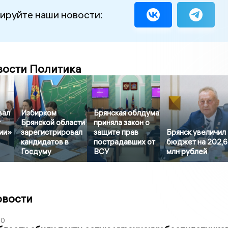
ируйте наши новости:
вости Политика
вал
Избирком
Брянская облдума
т
Брянской области
приняла закон о
ии»
зарегистрировал
защите прав
Брянск увеличил
кандидатов в
пострадавших от
бюджет на 202,
Госдуму
ВСУ
млн рублей
овости
50