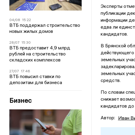
Эксперты отмеч
публикации дек
информации де
04/08
15:22
ВТБ поддержал строительство
едва ли единс
новых жилых домов
кандидатов.
28/07
15:30
В Брянской об
ВТБ предоставит 4,9 млрд
действующего г
рублей на строительство
земельных учас
складских комплексов
задекларировал
27/07
17:46
земельных учас
ВТБ повысил ставки по
средств.
депозитам для бизнеса
По словам спец
снижает возмо
Бизнес
кандидатов до 
Автор:
Иван В