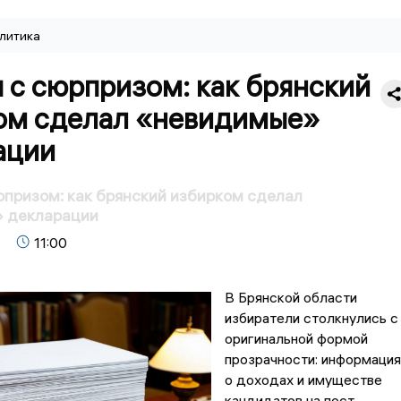
литика
 с сюрпризом: как брянский
ом сделал «невидимые»
ации
призом: как брянский избирком сделал
 декларации
11:00
В Брянской области
избиратели столкнулись с
оригинальной формой
прозрачности: информация
о доходах и имуществе
кандидатов на пост