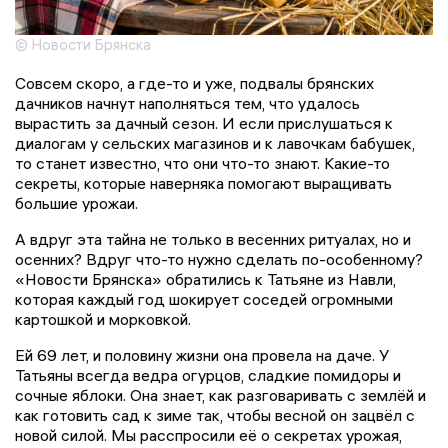
© Новости Брянска
Совсем скоро, а где-то и уже, подвалы брянских
дачников начнут наполняться тем, что удалось
вырастить за дачный сезон. И если прислушаться к
диалогам у сельских магазинов и к лавочкам бабушек,
то станет известно, что они что-то знают. Какие-то
секреты, которые наверняка помогают выращивать
большие урожаи.
А вдруг эта тайна не только в весенних ритуалах, но и
осенних? Вдруг что-то нужно сделать по-особенному?
«Новости Брянска» обратились к Татьяне из Навли,
которая каждый год шокирует соседей огромными
картошкой и морковкой.
Ей 69 лет, и половину жизни она провела на даче. У
Татьяны всегда ведра огурцов, сладкие помидоры и
сочные яблоки. Она знает, как разговаривать с землёй и
как готовить сад к зиме так, чтобы весной он зацвёл с
новой силой. Мы расспросили её о секретах урожая,