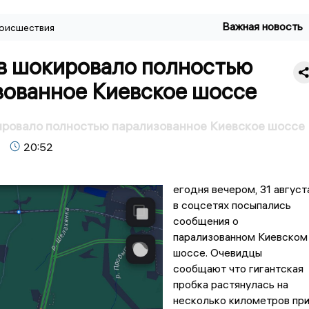
Важная новость
оисшествия
в шокировало полностью
зованное Киевское шоссе
ировало полностью парализованное Киевское шоссе
20:52
егодня вечером, 31 август
в соцсетях посыпались
сообщения о
парализованном Киевском
шоссе. Очевидцы
сообщают что гигантская
пробка растянулась на
несколько километров пр