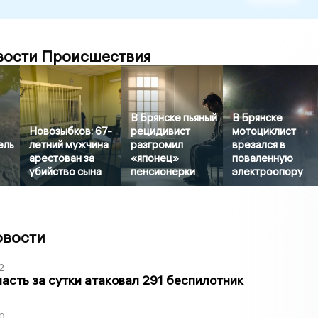
вости Происшествия
В Брянске пьяный
В Брянске
Новозыбков: 67-
рецидивист
мотоциклист
ель
летний мужчина
разгромил
врезался в
арестован за
«японец»
поваленную
убийство сына
пенсионерки
электроопору
овости
2
асть за сутки атаковал 291 беспилотник
0