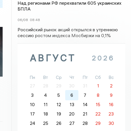
Над регионами РФ перехватили 605 украинских
БПЛА
06/08
08:48
Российский рынок акций открылся в утреннюю
сессию ростом индекса Мосбиржи на 0,1%
АВГУСТ
2026
Пн
Вт
Ср
Чт
Пт
Сб
Вс
27
28
29
30
31
1
2
3
4
5
6
7
8
9
10
11
12
13
14
15
16
17
18
19
20
21
22
23
24
25
26
27
28
29
30