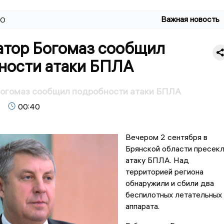
Важная новость
ВО
атор Богомаз сообщил
ности атаки БПЛА
Богомаз сообщил подробности атаки БПЛА
00:40
Вечером 2 сентября в
Брянской области пресек
атаку БПЛА. Над
территорией региона
обнаружили и сбили два
беспилотных летательных
аппарата.