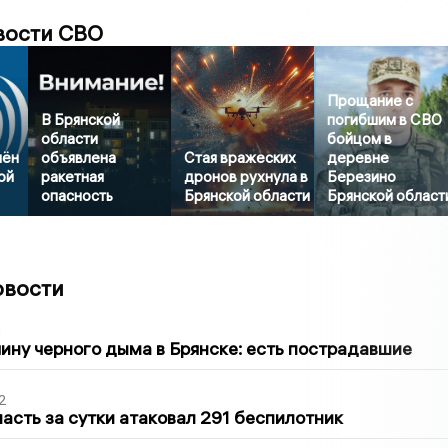
вости СВО
Прощание с
В Брянской
погибшим в СВО
области
бойцом в
нён
объявлена
Стая вражеских
деревне
ой
ракетная
дронов рухнула в
Березино
опасность
Брянской области
Брянской област
овости
1
ину черного дыма в Брянске: есть пострадавшие
2
асть за сутки атаковал 291 беспилотник