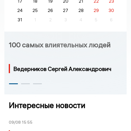
17
18
19
20
21
22
23
24
25
26
27
28
29
30
31
1
2
3
4
5
6
100 самых влиятельных людей
Ведерников Сергей Александрович
Интересные новости
09/08
15:55