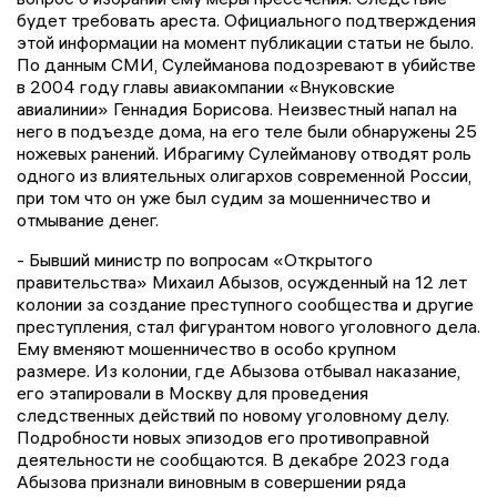
будет требовать ареста. Официального подтверждения
этой информации на момент публикации статьи не было.
По данным СМИ, Сулейманова подозревают в убийстве
в 2004 году главы авиакомпании «Внуковские
авиалинии» Геннадия Борисова. Неизвестный напал на
него в подъезде дома, на его теле были обнаружены 25
ножевых ранений. Ибрагиму Сулейманову отводят роль
одного из влиятельных олигархов современной России,
при том что он уже был судим за мошенничество и
отмывание денег.
- Бывший министр по вопросам «Открытого
правительства» Михаил Абызов, осужденный на 12 лет
колонии за создание преступного сообщества и другие
преступления, стал фигурантом нового уголовного дела.
Ему вменяют мошенничество в особо крупном
размере. Из колонии, где Абызова отбывал наказание,
его этапировали в Москву для проведения
следственных действий по новому уголовному делу.
Подробности новых эпизодов его противоправной
деятельности не сообщаются. В декабре 2023 года
Абызова признали виновным в совершении ряда