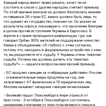
Каждый народ имеет право решать, хочет ли он
состоять в союзе с другим народом, считает премьер.
По этой причине венгров не должно беспокоить мнение
оставшихся 26 стран ЕС, важно должно быть лишь то,
что думает их государство, пояснил он. Он указал на
результаты опроса, показавшего, что население Венгрии
в целом против вступления Украины в Евросоюз. В
апреле в стране проводился референдум, где, как
говорил Орбан, 95% жителей не поддержали членство
Киева в объединении. «Я глубоко с этим согласен,
потому что, находясь в федеральном устройстве с кем-
то, вы разделяете его судьбу. У Украины очень тяжелая
судьба. Почему мы должны делить эту тяжелую
судьбу?» — задался вопросом венгерский премьер.
- ЕС продлил санкции за «гибридные действия» России
- ограничительные меры продлены на год, они
затрагивают 47 физических и 15 юридических лиц.
Москва называет западные санкции незаконными.
- Великий герцог Люксембурга Анри отрекся от
престола - 3 октября в Люксембурге состоялась
церемония отречения от престола великого герцога