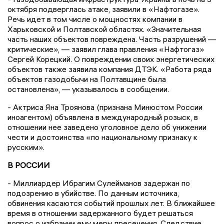
октября подверглась атаке, заявили в «Нафтогазе».
Речь идет в том числе о мощностях компании в
Харьковской и Полтавской областях. «Значительная
часть наших объектов повреждена. Часть разрушений —
критические», — заявил глава правления «Нафтогаз»
Сергей Корецкий. О повреждении своих энергетических
объектов также заявила компания ДТЭК. «Работа ряда
объектов газодобычи на Полтавщине была
остановлена», — указывалось в сообщении.
- Актриса Яна Троянова (признана Минюстом России
иноагентом) объявлена в международный розыск, в
отношении нее заведено уголовное дело об унижении
чести и достоинства «по национальному признаку к
русским».
В РОССИИ
- Миллиардер Ибрагим Сулейманов задержан по
подозрению в убийстве. По данным источника,
обвинения касаются событий прошлых лет. В ближайшее
время в отношении задержанного будет решаться
вопрос о избрании ему меры пресечения. Следствие