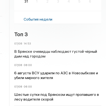
31
1
2
3
4
5
6
События недели
Топ 3
07/08
14:53
В Брянске очевидцы наблюдают густой чёрный
дым над городом
07/08
08:00
6 августа ВСУ ударили по АЗС в Новозыбкове и
убили мирного жителя
07/08
06:00
Шестые сутки под Брянском ищут пропавшего в
лесу водителя скорой