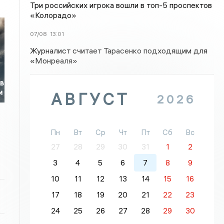
Три российских игрока вошли в топ-5 проспектов
«Колорадо»
07/08
13:01
Журналист считает Тарасенко подходящим для
«Монреаля»
 в
и
АВГУСТ
2026
Пн
Вт
Ср
Чт
Пт
Сб
Вс
27
28
29
30
31
1
2
3
4
5
6
7
8
9
10
11
12
13
14
15
16
17
18
19
20
21
22
23
24
25
26
27
28
29
30