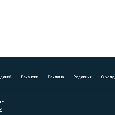
зданий
Вакансии
Реклама
Редакция
О холд
а»
X