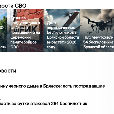
вости СВО
Брянцев
предупредили о
Доля
ВО
фейковых
перехваченных
приглашениях на
беспилотников в
церемонии
Брянской области
ПВО уничтожили
памяти бойцов
вырастет к 2026
54 беспилотника
асти
СВО
году
Брянской област
овости
1
ину черного дыма в Брянске: есть пострадавшие
2
асть за сутки атаковал 291 беспилотник