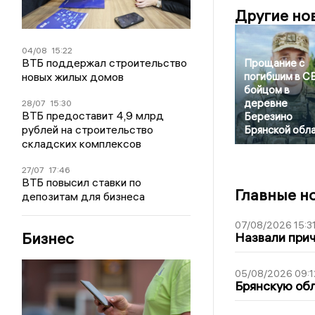
Другие но
04/08
15:22
ВТБ поддержал строительство
Прощание с
новых жилых домов
погибшим в С
бойцом в
деревне
28/07
15:30
ВТБ предоставит 4,9 млрд
Березино
рублей на строительство
Брянской обл
складских комплексов
27/07
17:46
ВТБ повысил ставки по
Главные н
депозитам для бизнеса
07/08/2026 15:3
Бизнес
Назвали прич
05/08/2026 09:1
Брянскую обл