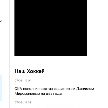
о
Наш Хоккей
07/08
15:01
СКА пополнил состав защитником Даниилом
Миромановым на два года
07/08
14:31