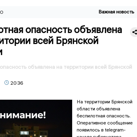
Важная новость
ВО
отная опасность объявлена
итории всей Брянской
и
опасность объявлена на территории всей Брянской
20:36
На территории Брянской
области объявлена
беспилотная опасность.
Оперативное сообщение
появилось в telegram-
канале губернатора