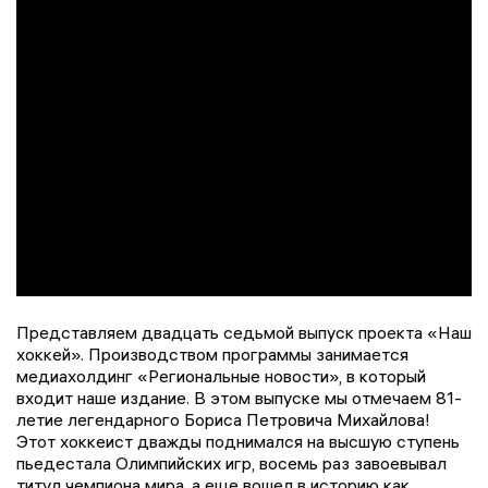
Представляем двадцать седьмой выпуск проекта «Наш
хоккей». Производством программы занимается
медиахолдинг «Региональные новости», в который
входит наше издание. В этом выпуске мы отмечаем 81-
летие легендарного Бориса Петровича Михайлова!
Этот хоккеист дважды поднимался на высшую ступень
пьедестала Олимпийских игр, восемь раз завоевывал
титул чемпиона мира, а еще вошел в историю как